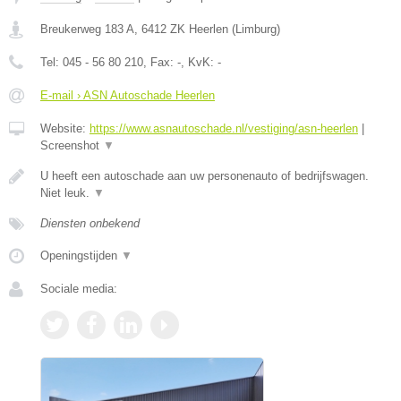
Breukerweg 183 A
,
6412 ZK
Heerlen
(
Limburg
)
Tel:
045 - 56 80 210
, Fax:
-
, KvK:
-
E-mail › ASN Autoschade Heerlen
Website:
https://www.asnautoschade.nl/vestiging/asn-heerlen
|
Screenshot
▼
U heeft een autoschade aan uw personenauto of bedrijfswagen.
Niet leuk.
▼
Diensten onbekend
Openingstijden
▼
Sociale media: