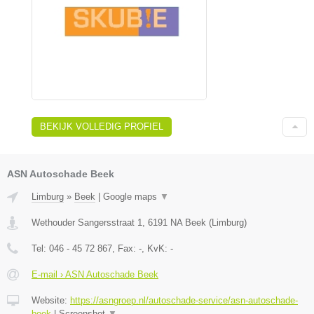
BEKIJK VOLLEDIG PROFIEL
ASN Autoschade Beek
Limburg
»
Beek
|
Google maps
▼
Wethouder Sangersstraat 1
,
6191 NA
Beek
(
Limburg
)
Tel:
046 - 45 72 867
, Fax:
-
, KvK:
-
E-mail › ASN Autoschade Beek
Website:
https://asngroep.nl/autoschade-service/asn-autoschade-
beek
|
Screenshot
▼