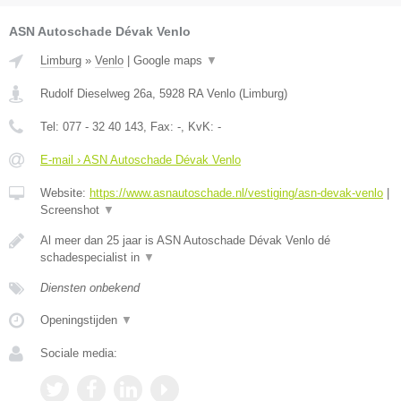
ASN Autoschade Dévak Venlo
Limburg
»
Venlo
|
Google maps
▼
Rudolf Dieselweg 26a
,
5928 RA
Venlo
(
Limburg
)
Tel:
077 - 32 40 143
, Fax:
-
, KvK:
-
E-mail › ASN Autoschade Dévak Venlo
Website:
https://www.asnautoschade.nl/vestiging/asn-devak-venlo
|
Screenshot
▼
Al meer dan 25 jaar is ASN Autoschade Dévak Venlo dé
schadespecialist in
▼
Diensten onbekend
Openingstijden
▼
Sociale media: