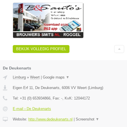
BEKIJK VOLLEDIG PROFIEL
De Deukenarts
Limburg
»
Weert
|
Google maps
▼
Eigen Erf 11, De Deukenarts
,
6006 VV
Weert
(
Limburg
)
Tel:
+31 (0) 653934866
, Fax:
-
, KvK:
12044172
E-mail › De Deukenarts
Website:
http://www.dedeukenarts.nl
|
Screenshot
▼