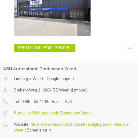
BEKIJK VOLLEDIG PROFIEL
ASN Autoschade Tindemans Weert
Limburg
»
Weert
|
Google maps
▼
Stekshofweg 1
,
6004 RZ
Weert
(
Limburg
)
Tel:
0495 - 53 44 86
, Fax:
-
, KvK:
-
E-mail › ASN Autoschade Tindemans Weert
Website:
https://www.asnautoschade.nl/vestiging/asn-tindemans-
weert
|
Screenshot
▼