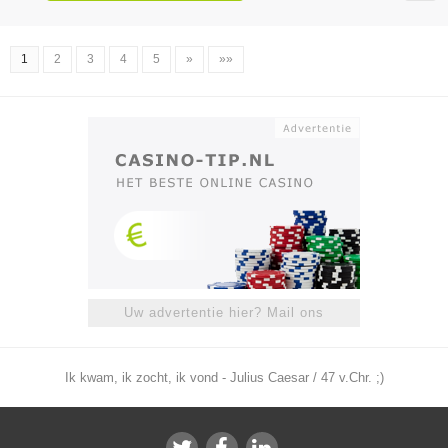
1
2
3
4
5
»
»»
Uw advertentie hier? Mail ons
Ik kwam, ik zocht, ik vond - Julius Caesar / 47 v.Chr. ;)