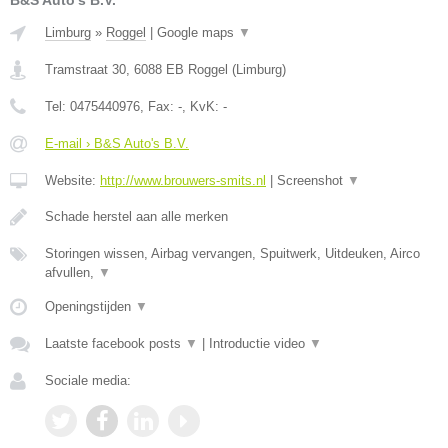
B&S Auto's B.V.
Limburg
»
Roggel
|
Google maps
▼
Tramstraat 30
,
6088 EB
Roggel
(
Limburg
)
Tel:
0475440976
, Fax:
-
, KvK:
-
E-mail › B&S Auto's B.V.
Website:
http://www.brouwers-smits.nl
|
Screenshot
▼
Schade herstel aan alle merken
Storingen wissen, Airbag vervangen, Spuitwerk, Uitdeuken, Airco
afvullen,
▼
Openingstijden
▼
Laatste facebook posts
▼
|
Introductie video
▼
Sociale media: