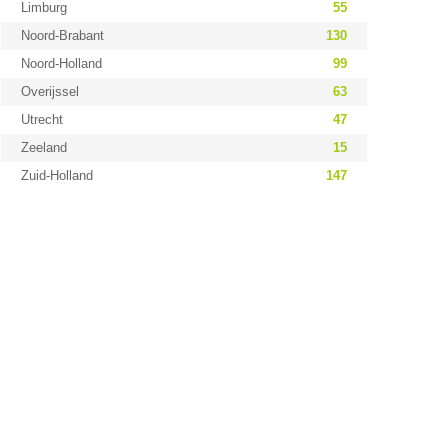
Limburg
55
Noord-Brabant
130
Noord-Holland
99
Overijssel
63
Utrecht
47
Zeeland
15
Zuid-Holland
147