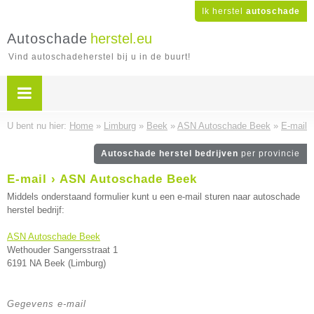
Ik herstel
autoschade
Autoschade
herstel.eu
Vind autoschadeherstel bij u in de buurt!
U bent nu hier:
Home
»
Limburg
»
Beek
»
ASN Autoschade Beek
»
E-mail
Autoschade herstel bedrijven
per provincie
E-mail › ASN Autoschade Beek
Middels onderstaand formulier kunt u een e-mail sturen naar autoschade
herstel bedrijf:
ASN Autoschade Beek
Wethouder Sangersstraat 1
6191 NA Beek (Limburg)
Gegevens e-mail