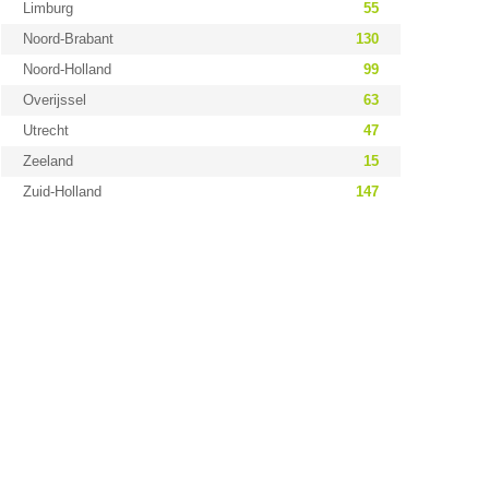
Limburg
55
Noord-Brabant
130
Noord-Holland
99
Overijssel
63
Utrecht
47
Zeeland
15
Zuid-Holland
147