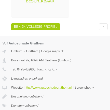
BEKIJK VOLLEDIG PROFIEL
Vof Autoschade Grathem
Limburg
»
Grathem
|
Google maps
▼
Bosstraat 2e
,
6096 AM
Grathem
(
Limburg
)
Tel:
0475-452600
, Fax:
-
, KvK:
-
E-mailadres onbekend
Website:
http://www.autoschadegrathem.nl
|
Screenshot
▼
Beschrijving onbekend
Diensten onbekend