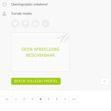
Openingstijden onbekend
Sociale media:
BEKIJK VOLLEDIG PROFIEL
««
«
2
3
4
5
6
»
»»