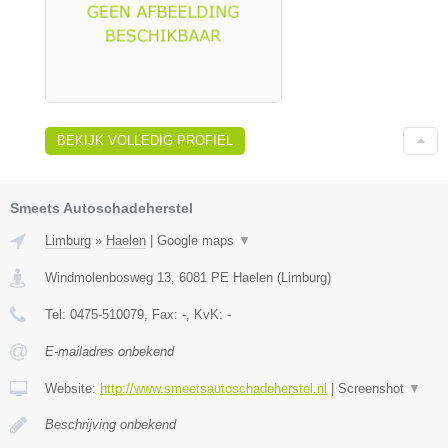
BEKIJK VOLLEDIG PROFIEL
Smeets Autoschadeherstel
Limburg
»
Haelen
|
Google maps
▼
Windmolenbosweg 13
,
6081 PE
Haelen
(
Limburg
)
Tel:
0475-510079
, Fax:
-
, KvK:
-
E-mailadres onbekend
Website:
http://www.smeetsautoschadeherstel.nl
|
Screenshot
▼
Beschrijving onbekend