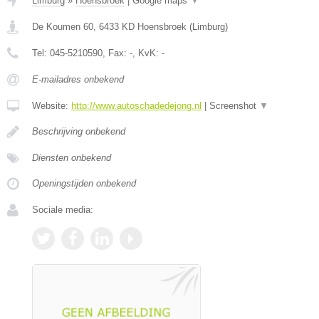
Limburg
»
Hoensbroek
|
Google maps
▼
De Koumen 60
,
6433 KD
Hoensbroek
(
Limburg
)
Tel:
045-5210590
, Fax:
-
, KvK:
-
E-mailadres onbekend
Website:
http://www.autoschadedejong.nl
|
Screenshot
▼
Beschrijving onbekend
Diensten onbekend
Openingstijden onbekend
Sociale media: