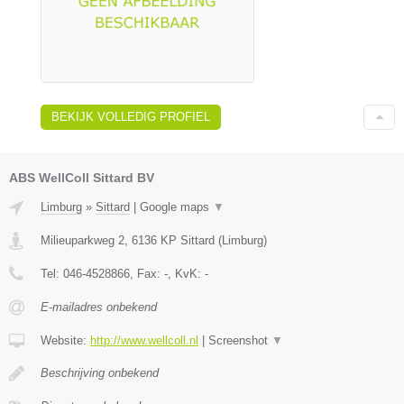
BEKIJK VOLLEDIG PROFIEL
ABS WellColl Sittard BV
Limburg
»
Sittard
|
Google maps
▼
Milieuparkweg 2
,
6136 KP
Sittard
(
Limburg
)
Tel:
046-4528866
, Fax:
-
, KvK:
-
E-mailadres onbekend
Website:
http://www.wellcoll.nl
|
Screenshot
▼
Beschrijving onbekend