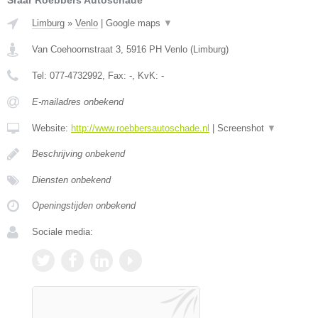
Sraar Roebbers Autoschade
Limburg
»
Venlo
|
Google maps
▼
Van Coehoornstraat 3
,
5916 PH
Venlo
(
Limburg
)
Tel:
077-4732992
, Fax:
-
, KvK:
-
E-mailadres onbekend
Website:
http://www.roebbersautoschade.nl
|
Screenshot
▼
Beschrijving onbekend
Diensten onbekend
Openingstijden onbekend
Sociale media: