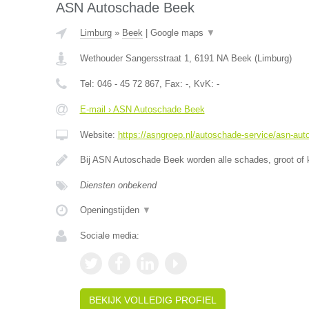
ASN Autoschade Beek
Limburg
»
Beek
|
Google maps
▼
Wethouder Sangersstraat 1
,
6191 NA
Beek
(
Limburg
)
Tel:
046 - 45 72 867
, Fax:
-
, KvK:
-
E-mail › ASN Autoschade Beek
Website:
https://asngroep.nl/autoschade-service/asn-au
Bij ASN Autoschade Beek worden alle schades, groot of 
Diensten onbekend
Openingstijden
▼
Sociale media:
BEKIJK VOLLEDIG PROFIEL