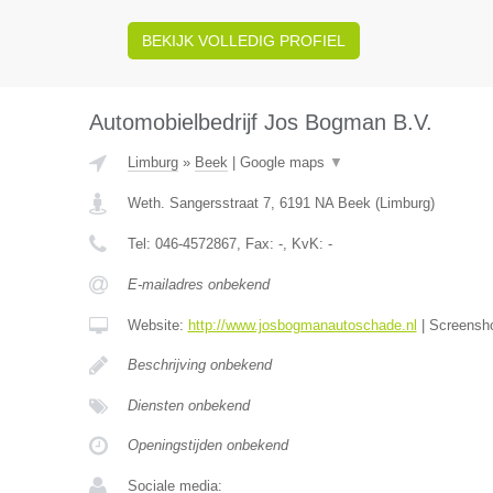
BEKIJK VOLLEDIG PROFIEL
Automobielbedrijf Jos Bogman B.V.
Limburg
»
Beek
|
Google maps
▼
Weth. Sangersstraat 7
,
6191 NA
Beek
(
Limburg
)
Tel:
046-4572867
, Fax:
-
, KvK:
-
E-mailadres onbekend
Website:
http://www.josbogmanautoschade.nl
|
Screensh
Beschrijving onbekend
Diensten onbekend
Openingstijden onbekend
Sociale media: