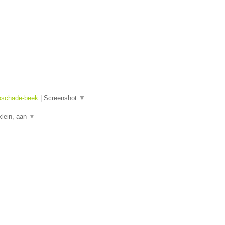
toschade-beek
|
Screenshot
▼
klein, aan
▼