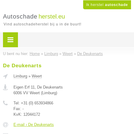
Ik herstel
autoschade
Autoschade
herstel.eu
Vind autoschadeherstel bij u in de buurt!
U bent nu hier:
Home
»
Limburg
»
Weert
»
De Deukenarts
De Deukenarts
Limburg
»
Weert
Eigen Erf 11, De Deukenarts
6006 VV
Weert
(
Limburg
)
Tel:
+31 (0) 653934866
Fax:
-
KvK:
12044172
E-mail › De Deukenarts