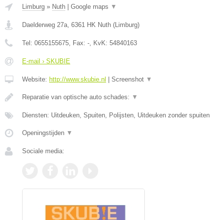
Limburg
»
Nuth
|
Google maps
▼
Daelderweg 27a
,
6361 HK
Nuth
(
Limburg
)
Tel:
0655155675
, Fax:
-
, KvK:
54840163
E-mail › SKUBIE
Website:
http://www.skubie.nl
|
Screenshot
▼
Reparatie van optische auto schades:
▼
Diensten: Uitdeuken, Spuiten, Polijsten, Uitdeuken zonder spuiten
Openingstijden
▼
Sociale media: