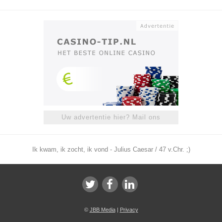
Uw advertentie hier? Mail ons
Ik kwam, ik zocht, ik vond - Julius Caesar / 47 v.Chr. ;)
©
JBB Media
|
Privacy