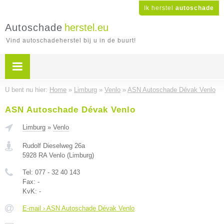
Ik herstel
autoschade
Autoschade
herstel.eu
Vind autoschadeherstel bij u in de buurt!
U bent nu hier:
Home
»
Limburg
»
Venlo
»
ASN Autoschade Dévak Venlo
ASN Autoschade Dévak Venlo
Limburg
»
Venlo
Rudolf Dieselweg 26a
5928 RA
Venlo
(
Limburg
)
Tel:
077 - 32 40 143
Fax:
-
KvK:
-
E-mail › ASN Autoschade Dévak Venlo