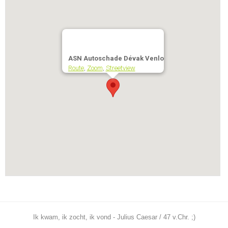
ASN Autoschade Dévak Venlo
Route
,
Zoom
,
Streetview
Ik kwam, ik zocht, ik vond - Julius Caesar / 47 v.Chr. ;)