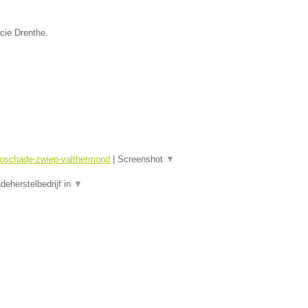
cie Drenthe.
toschade-zwiep-valthermond
|
Screenshot
▼
eherstelbedrijf in
▼