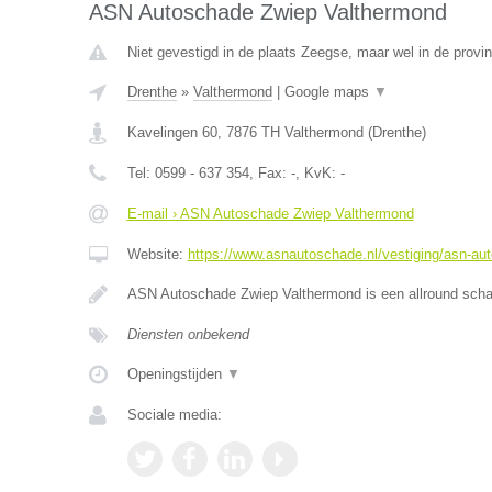
ASN Autoschade Zwiep Valthermond
Niet gevestigd in de plaats Zeegse, maar wel in de provin
Drenthe
»
Valthermond
|
Google maps
▼
Kavelingen 60
,
7876 TH
Valthermond
(
Drenthe
)
Tel:
0599 - 637 354
, Fax:
-
, KvK:
-
E-mail › ASN Autoschade Zwiep Valthermond
Website:
https://www.asnautoschade.nl/vestiging/asn-au
ASN Autoschade Zwiep Valthermond is een allround schad
Diensten onbekend
Openingstijden
▼
Sociale media: