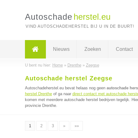
Autoschade
herstel.eu
VIND AUTOSCHADEHERSTEL BIJ U IN DE BUURT!
Nieuws
Zoeken
Contact
U bent nu hier:
Home
»
Drenthe
»
Zeegse
Autoschade herstel Zeegse
Autoschadeherstel.eu bevat helaas nog geen
autoschade herst
herstel Drenthe
of ga naar
direct contact met autoschade herste
komen met meerdere autoschade herstel bedrijven tegelijk. Hie
provincie Drenthe.
1
2
3
»
»»