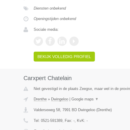
Diensten onbekend
Openingstijden onbekend
Sociale media:
BEKIJK VOLLEDIG PROFIEL
Carxpert Chatelain
Niet gevestigd in de plaats Zeegse, maar wel in de provin
Drenthe
»
Dwingeloo
|
Google maps
▼
Valderseweg 58
,
7991 BD
Dwingeloo
(
Drenthe
)
Tel:
0521-591389
, Fax:
-
, KvK:
-