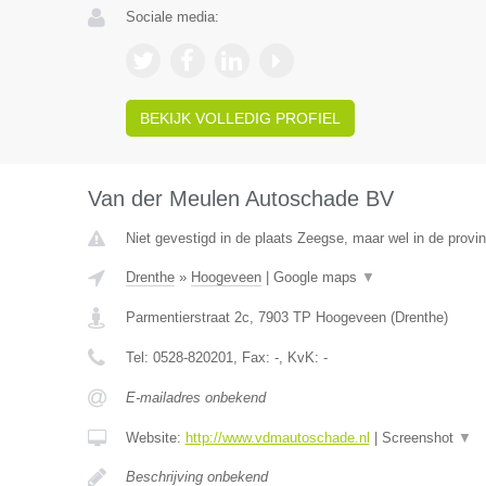
Sociale media:
BEKIJK VOLLEDIG PROFIEL
Van der Meulen Autoschade BV
Niet gevestigd in de plaats Zeegse, maar wel in de provin
Drenthe
»
Hoogeveen
|
Google maps
▼
Parmentierstraat 2c
,
7903 TP
Hoogeveen
(
Drenthe
)
Tel:
0528-820201
, Fax:
-
, KvK:
-
E-mailadres onbekend
Website:
http://www.vdmautoschade.nl
|
Screenshot
▼
Beschrijving onbekend