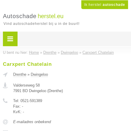
Ik herstel
autoschade
Autoschade
herstel.eu
Vind autoschadeherstel bij u in de buurt!
U bent nu hier:
Home
»
Drenthe
»
Dwingeloo
»
Carxpert Chatelain
Carxpert Chatelain
Drenthe
»
Dwingeloo
Valderseweg 58
7991 BD
Dwingeloo
(
Drenthe
)
Tel:
0521-591389
Fax:
-
KvK:
-
E-mailadres onbekend