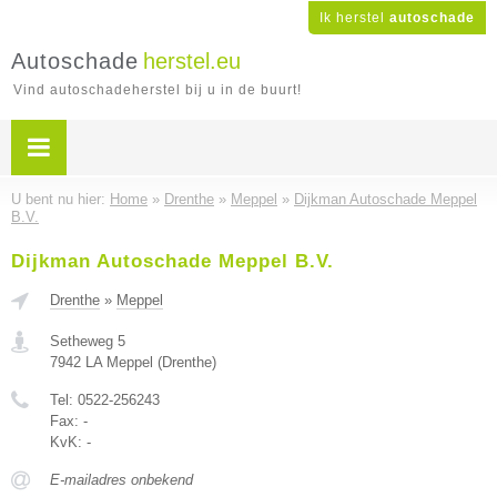
Ik herstel
autoschade
Autoschade
herstel.eu
Vind autoschadeherstel bij u in de buurt!
U bent nu hier:
Home
»
Drenthe
»
Meppel
»
Dijkman Autoschade Meppel
B.V.
Dijkman Autoschade Meppel B.V.
Drenthe
»
Meppel
Setheweg 5
7942 LA
Meppel
(
Drenthe
)
Tel:
0522-256243
Fax:
-
KvK:
-
E-mailadres onbekend