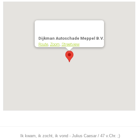
Dijkman Autoschade Meppel B.V.
Route
,
Zoom
,
Streetview
Ik kwam, ik zocht, ik vond - Julius Caesar / 47 v.Chr. ;)