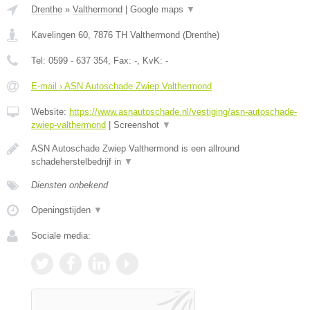
Drenthe
»
Valthermond
|
Google maps
▼
Kavelingen 60
,
7876 TH
Valthermond
(
Drenthe
)
Tel:
0599 - 637 354
, Fax:
-
, KvK:
-
E-mail › ASN Autoschade Zwiep Valthermond
Website:
https://www.asnautoschade.nl/vestiging/asn-autoschade-
zwiep-valthermond
|
Screenshot
▼
ASN Autoschade Zwiep Valthermond is een allround
schadeherstelbedrijf in
▼
Diensten onbekend
Openingstijden
▼
Sociale media: