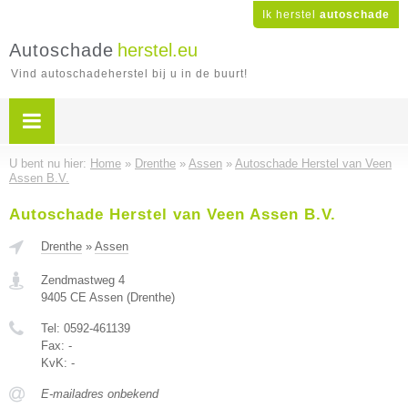
Ik herstel
autoschade
Autoschade
herstel.eu
Vind autoschadeherstel bij u in de buurt!
U bent nu hier:
Home
»
Drenthe
»
Assen
»
Autoschade Herstel van Veen
Assen B.V.
Autoschade Herstel van Veen Assen B.V.
Drenthe
»
Assen
Zendmastweg 4
9405 CE
Assen
(
Drenthe
)
Tel:
0592-461139
Fax:
-
KvK:
-
E-mailadres onbekend