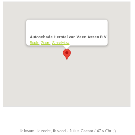
Autoschade Herstel van Veen Assen B.V.
Route
,
Zoom
,
Streetview
Ik kwam, ik zocht, ik vond - Julius Caesar / 47 v.Chr. ;)