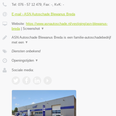
Tel:
076 - 57 12 479
, Fax:
-
, KvK:
-
E-mail › ASN Autoschade Blewanus Breda
Website:
https://www.asnautoschade.nl/vestiging/asn-blewanus-
breda
|
Screenshot
▼
ASN Autoschade Blewanus Breda is een familie-autoschadebedrijf
met een
▼
Diensten onbekend
Openingstijden
▼
Sociale media: