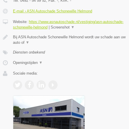
Tel:
0492 - 54 59 52
, Fax:
-
, KvK:
-
E-mail › ASN Autoschade Schonewille Helmond
Website:
https://www.asnautoschade.nl/vestiging/asn-autoschade-
schonewille-helmond
|
Screenshot
▼
Bij ASN Autoschade Schonewille Helmond wordt uw schade aan uw
auto of
▼
Diensten onbekend
Openingstijden
▼
Sociale media: