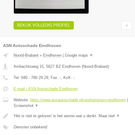
BEKIJK VOLLEDIG PROFIEL
ASN Autoschade Eindhoven
Noord-Brabant
»
Eindhoven
|
Google maps
▼
Ambachtsweg 15
,
5627 BZ
Eindhoven
(
Noord-Brabant
)
Tel:
040 - 780 29 29
, Fax:
-
, KvK:
-
E-mail › ASN Autoschade Eindhoven
Website:
https://www.asnautoschade.nl/vestiging/asn-eindhoven
|
Screenshot
▼
'Het is niet te geloven' is het eerste wat u denkt. Maar niet
▼
Diensten onbekend