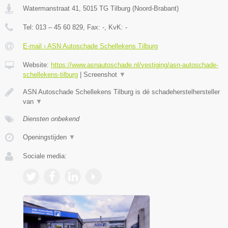
Watermanstraat 41
,
5015 TG
Tilburg
(
Noord-Brabant
)
Tel:
013 – 45 60 829
, Fax:
-
, KvK:
-
E-mail › ASN Autoschade Schellekens Tilburg
Website:
https://www.asnautoschade.nl/vestiging/asn-autoschade-
schellekens-tilburg
|
Screenshot
▼
ASN Autoschade Schellekens Tilburg is dé schadeherstelhersteller
van
▼
Diensten onbekend
Openingstijden
▼
Sociale media: