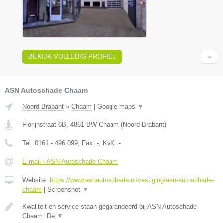
BEKIJK VOLLEDIG PROFIEL
ASN Autoschade Chaam
Noord-Brabant
»
Chaam
|
Google maps
▼
Florijnstraat 6B
,
4861 BW
Chaam
(
Noord-Brabant
)
Tel:
0161 - 496 099
, Fax:
-
, KvK:
-
E-mail › ASN Autoschade Chaam
Website:
https://www.asnautoschade.nl/vestiging/asn-autoschade-
chaam
|
Screenshot
▼
Kwaliteit en service staan gegarandeerd bij ASN Autoschade
Chaam. De
▼