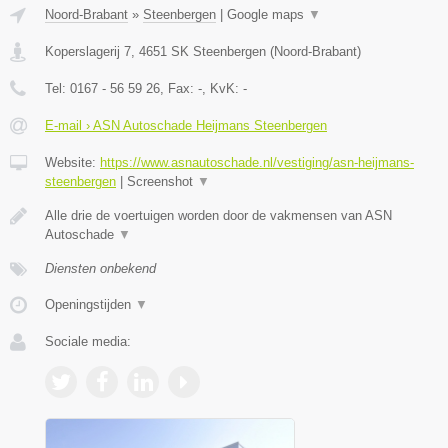
Noord-Brabant
»
Steenbergen
|
Google maps
▼
Koperslagerij 7
,
4651 SK
Steenbergen
(
Noord-Brabant
)
Tel:
0167 - 56 59 26
, Fax:
-
, KvK:
-
E-mail › ASN Autoschade Heijmans Steenbergen
Website:
https://www.asnautoschade.nl/vestiging/asn-heijmans-
steenbergen
|
Screenshot
▼
Alle drie de voertuigen worden door de vakmensen van ASN
Autoschade
▼
Diensten onbekend
Openingstijden
▼
Sociale media: