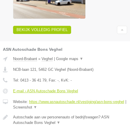
BEKIJK VOLLEDIG PROFIEL
ASN Autoschade Bons Veghel
Noord-Brabant
»
Veghel
|
Google maps
▼
NCB-laan 121
,
5462 GC
Veghel
(
Noord-Brabant
)
Tel:
0413 - 36 41 79
, Fax:
-
, KvK:
-
E-mail › ASN Autoschade Bons Veghel
Website:
https://www.asnautoschade.nl/vestiging/asn-bons-veghel
|
Screenshot
▼
Autoschade aan uw personenauto of bedrijfswagen? ASN
Autoschade Bons Veghel
▼