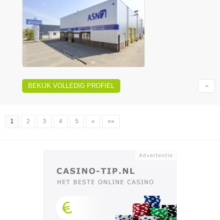
BEKIJK VOLLEDIG PROFIEL
1
2
3
4
5
»
»»