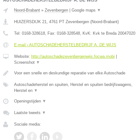
AUTOSCHADEHERSTELBEDRIJF A. DE WIJS
Noord-Brabant
»
Zevenbergen
|
Google maps
▼
HUIZERSDIJK 21
,
4761 PT
Zevenbergen
(
Noord-Brabant
)
Tel:
0168-328618
, Fax:
0168-328548
, KvK:
Kvk te Breda 20047020
E-mail › AUTOSCHADEHERSTELBEDRIJF A. DE WIJS
Website:
http://autoschadezevenbergenwijs.focwa.mobi
|
Screenshot
▼
Voor een snelle en deskundige reparatie van elke Autoschade
Autoschadeherstel en spuiten, Herstel en spuiten bedrijfswagens,
Herstel en
▼
Openingstijden
▼
Laatste tweets
▼
Sociale media: