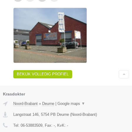
BEKIJK VOLLEDIG PROFIEL
Krasdokter
Noord-Brabant
»
Deurne
|
Google maps
▼
Langstraat 146
,
5754 PB
Deurne
(
Noord-Brabant
)
Tel:
06-53883509
, Fax:
-
, KvK:
-