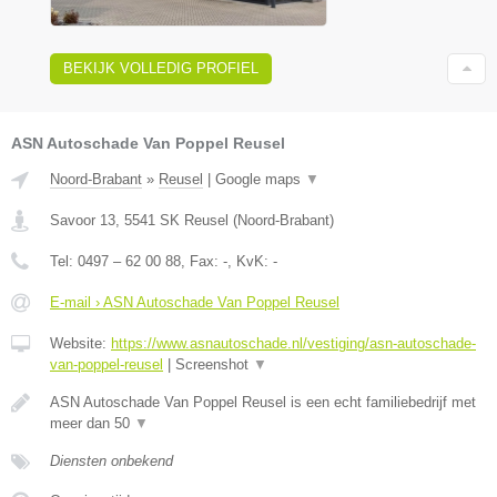
BEKIJK VOLLEDIG PROFIEL
ASN Autoschade Van Poppel Reusel
Noord-Brabant
»
Reusel
|
Google maps
▼
Savoor 13
,
5541 SK
Reusel
(
Noord-Brabant
)
Tel:
0497 – 62 00 88
, Fax:
-
, KvK:
-
E-mail › ASN Autoschade Van Poppel Reusel
Website:
https://www.asnautoschade.nl/vestiging/asn-autoschade-
van-poppel-reusel
|
Screenshot
▼
ASN Autoschade Van Poppel Reusel is een echt familiebedrijf met
meer dan 50
▼
Diensten onbekend