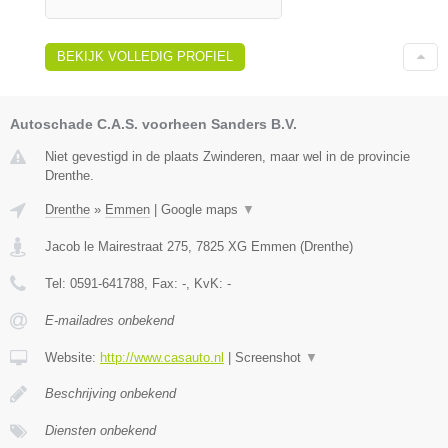
BEKIJK VOLLEDIG PROFIEL
Autoschade C.A.S. voorheen Sanders B.V.
Niet gevestigd in de plaats Zwinderen, maar wel in de provincie
Drenthe.
Drenthe
»
Emmen
|
Google maps
▼
Jacob le Mairestraat 275
,
7825 XG
Emmen
(
Drenthe
)
Tel:
0591-641788
, Fax:
-
, KvK:
-
E-mailadres onbekend
Website:
http://www.casauto.nl
|
Screenshot
▼
Beschrijving onbekend
Diensten onbekend