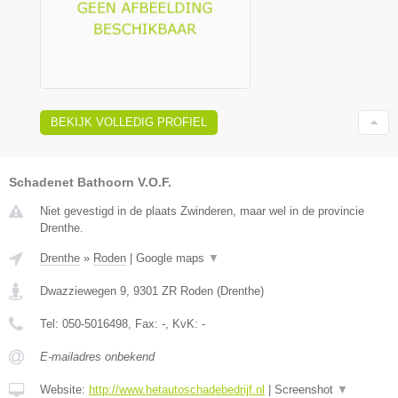
BEKIJK VOLLEDIG PROFIEL
Schadenet Bathoorn V.O.F.
Niet gevestigd in de plaats Zwinderen, maar wel in de provincie
Drenthe.
Drenthe
»
Roden
|
Google maps
▼
Dwazziewegen 9
,
9301 ZR
Roden
(
Drenthe
)
Tel:
050-5016498
, Fax:
-
, KvK:
-
E-mailadres onbekend
Website:
http://www.hetautoschadebedrijf.nl
|
Screenshot
▼