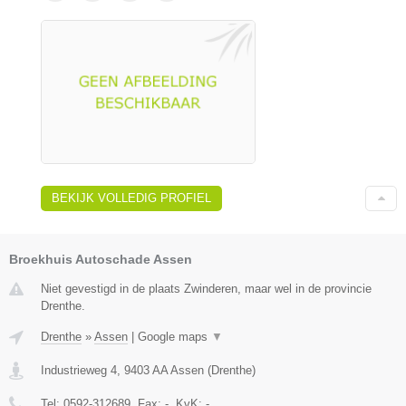
BEKIJK VOLLEDIG PROFIEL
Broekhuis Autoschade Assen
Niet gevestigd in de plaats Zwinderen, maar wel in de provincie
Drenthe.
Drenthe
»
Assen
|
Google maps
▼
Industrieweg 4
,
9403 AA
Assen
(
Drenthe
)
Tel:
0592-312689
, Fax:
-
, KvK:
-