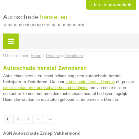
Ik herstel
autoschade
Autoschade
herstel.eu
Vind autoschadeherstel bij u in de buurt!
U bent nu hier:
Home
»
Drenthe
»
Zwinderen
Autoschade herstel Zwinderen
Autoschadeherstel.eu bevat helaas nog geen
autoschade herstel
bedrijven in Zwinderen
. Ga naar
autoschade herstel Drenthe
of ga naar
direct contact met autoschade herstel bedrijven
om via één e-mail in
contact te komen met meerdere autoschade herstel bedrijven tegelijk.
Hieronder worden nu resultaten getoond uit de provincie Drenthe.
1
2
3
»
»»
ASN Autoschade Zwiep Valthermond