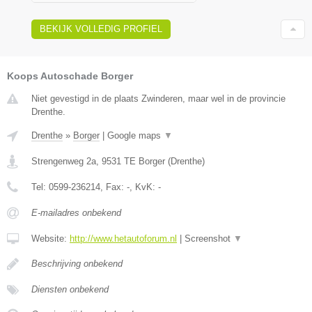
BEKIJK VOLLEDIG PROFIEL
Koops Autoschade Borger
Niet gevestigd in de plaats Zwinderen, maar wel in de provincie
Drenthe.
Drenthe
»
Borger
|
Google maps
▼
Strengenweg 2a
,
9531 TE
Borger
(
Drenthe
)
Tel:
0599-236214
, Fax:
-
, KvK:
-
E-mailadres onbekend
Website:
http://www.hetautoforum.nl
|
Screenshot
▼
Beschrijving onbekend
Diensten onbekend