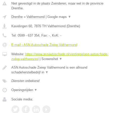
Niet gevestigd in de plaats Zwinderen, maar wel in de provincie
Drenthe.
Drenthe
»
Valthermond
|
Google maps
▼
Kavelingen 60
,
7876 TH
Valthermond
(
Drenthe
)
Tel:
0599 - 637 354
, Fax:
-
, KvK:
-
E-mail › ASN Autoschade Zwiep Valthermond
Website:
https://www.asnautoschade.nl/vestiging/asn-autoschade-
zwiep-valthermond
|
Screenshot
▼
ASN Autoschade Zwiep Valthermond is een allround
schadeherstelbedrijf in
▼
Diensten onbekend
Openingstijden
▼
Sociale media: