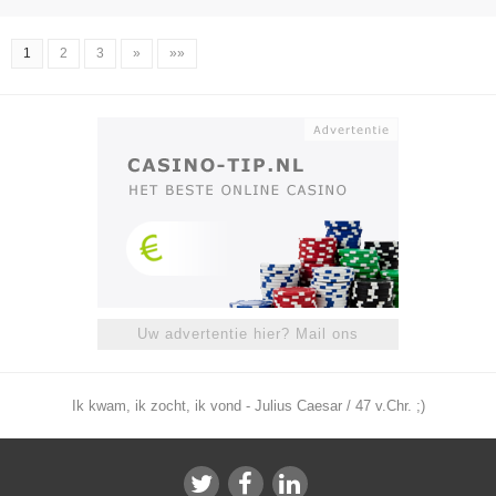
1
2
3
»
»»
Uw advertentie hier? Mail ons
Ik kwam, ik zocht, ik vond - Julius Caesar / 47 v.Chr. ;)