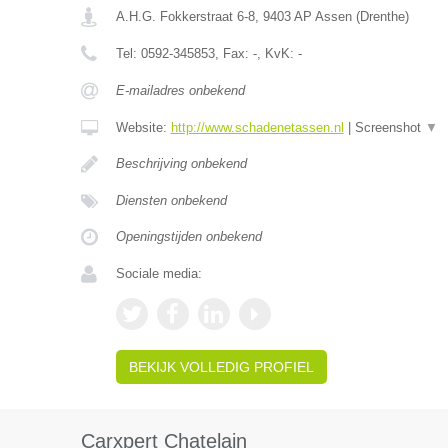
A.H.G. Fokkerstraat 6-8
,
9403 AP
Assen
(
Drenthe
)
Tel:
0592-345853
, Fax:
-
, KvK:
-
E-mailadres onbekend
Website:
http://www.schadenetassen.nl
|
Screenshot
▼
Beschrijving onbekend
Diensten onbekend
Openingstijden onbekend
Sociale media:
BEKIJK VOLLEDIG PROFIEL
Carxpert Chatelain