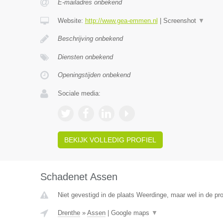
E-mailadres onbekend
Website:
http://www.gea-emmen.nl
|
Screenshot
▼
Beschrijving onbekend
Diensten onbekend
Openingstijden onbekend
Sociale media:
BEKIJK VOLLEDIG PROFIEL
Schadenet Assen
Niet gevestigd in de plaats Weerdinge, maar wel in de pro
Drenthe
»
Assen
|
Google maps
▼