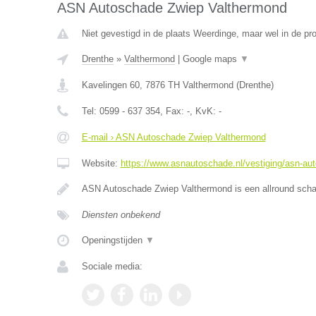
ASN Autoschade Zwiep Valthermond
Niet gevestigd in de plaats Weerdinge, maar wel in de pro
Drenthe
»
Valthermond
|
Google maps
▼
Kavelingen 60
,
7876 TH
Valthermond
(
Drenthe
)
Tel:
0599 - 637 354
, Fax:
-
, KvK:
-
E-mail › ASN Autoschade Zwiep Valthermond
Website:
https://www.asnautoschade.nl/vestiging/asn-au
ASN Autoschade Zwiep Valthermond is een allround schad
Diensten onbekend
Openingstijden
▼
Sociale media: