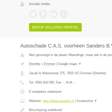
Sociale media:
BEKIJK VOLLEDIG PROFIEL
Autoschade C.A.S. voorheen Sanders B.
Niet gevestigd in de plaats Weerdinge, maar wel in de pro
Drenthe
»
Emmen
|
Google maps
▼
Jacob le Mairestraat 275
,
7825 XG
Emmen
(
Drenthe
)
Tel:
0591-641788
, Fax:
-
, KvK:
-
E-mailadres onbekend
Website:
http://www.casauto.nl
|
Screenshot
▼
Beschrijving onbekend