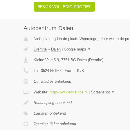
BEKIJK VOLLEDIG PROFIEL
Autocentrum Dalen
Niet gevestigd in de plaats Weerdinge, maar wel in de pro
Drenthe
»
Dalen
|
Google maps
▼
Kleine Veld 5-9
,
7751 BG
Dalen
(
Drenthe
)
Tel:
0524-551800
, Fax:
-
, KvK:
-
E-mailadres onbekend
Website:
http://www.acdautos.nl
|
Screenshot
▼
Beschrijving onbekend
Diensten onbekend
Openingstijden onbekend