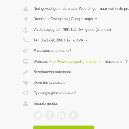
Niet gevestigd in de plaats Weerdinge, maar wel in de pro
Drenthe
»
Dwingeloo
|
Google maps
▼
Valderseweg 58
,
7991 BD
Dwingeloo
(
Drenthe
)
Tel:
0521-591389
, Fax:
-
, KvK:
-
E-mailadres onbekend
Website:
http://www.carxpert-chatelain.nl
|
Screenshot
▼
Beschrijving onbekend
Diensten onbekend
Openingstijden onbekend
Sociale media: