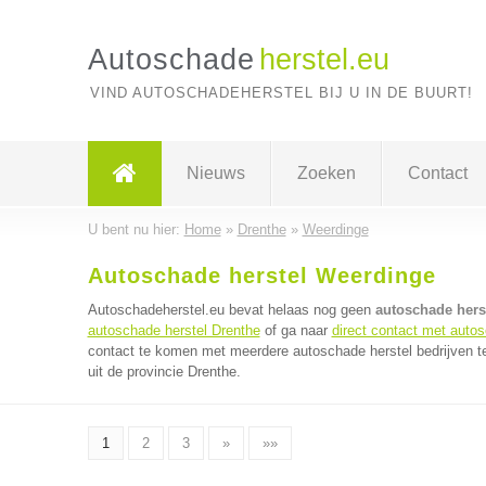
Autoschade
herstel.eu
VIND AUTOSCHADEHERSTEL BIJ U IN DE BUURT!
Nieuws
Zoeken
Contact
U bent nu hier:
Home
»
Drenthe
»
Weerdinge
Autoschade herstel Weerdinge
Autoschadeherstel.eu bevat helaas nog geen
autoschade hers
autoschade herstel Drenthe
of ga naar
direct contact met autos
contact te komen met meerdere autoschade herstel bedrijven te
uit de provincie Drenthe.
1
2
3
»
»»