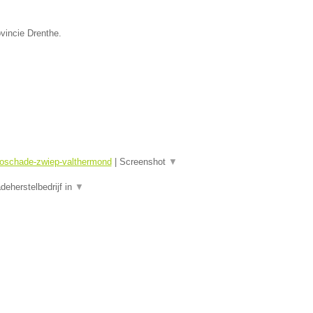
vincie Drenthe.
toschade-zwiep-valthermond
|
Screenshot
▼
eherstelbedrijf in
▼