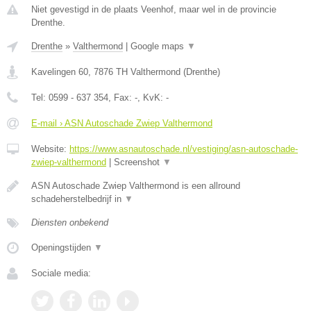
Niet gevestigd in de plaats Veenhof, maar wel in de provincie
Drenthe.
Drenthe
»
Valthermond
|
Google maps
▼
Kavelingen 60
,
7876 TH
Valthermond
(
Drenthe
)
Tel:
0599 - 637 354
, Fax:
-
, KvK:
-
E-mail › ASN Autoschade Zwiep Valthermond
Website:
https://www.asnautoschade.nl/vestiging/asn-autoschade-
zwiep-valthermond
|
Screenshot
▼
ASN Autoschade Zwiep Valthermond is een allround
schadeherstelbedrijf in
▼
Diensten onbekend
Openingstijden
▼
Sociale media: