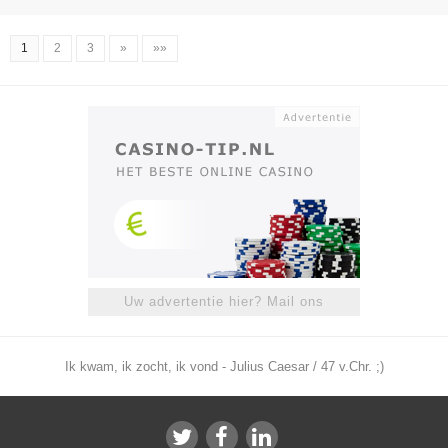
1
2
3
»
»»
Uw advertentie hier? Mail ons
Ik kwam, ik zocht, ik vond - Julius Caesar / 47 v.Chr. ;)