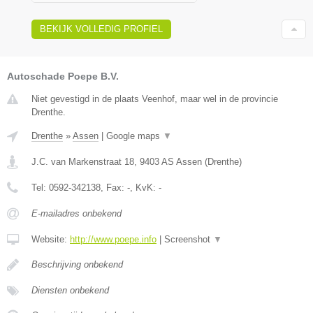
BEKIJK VOLLEDIG PROFIEL
Autoschade Poepe B.V.
Niet gevestigd in de plaats Veenhof, maar wel in de provincie
Drenthe.
Drenthe
»
Assen
|
Google maps
▼
J.C. van Markenstraat 18
,
9403 AS
Assen
(
Drenthe
)
Tel:
0592-342138
, Fax:
-
, KvK:
-
E-mailadres onbekend
Website:
http://www.poepe.info
|
Screenshot
▼
Beschrijving onbekend
Diensten onbekend