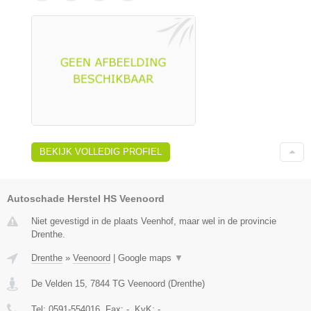
BEKIJK VOLLEDIG PROFIEL
Autoschade Herstel HS Veenoord
Niet gevestigd in de plaats Veenhof, maar wel in de provincie
Drenthe.
Drenthe
»
Veenoord
|
Google maps
▼
De Velden 15
,
7844 TG
Veenoord
(
Drenthe
)
Tel:
0591-554016
, Fax:
-
, KvK:
-