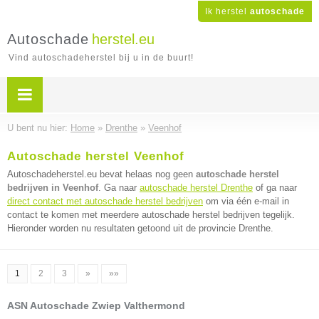
Ik herstel
autoschade
Autoschade
herstel.eu
Vind autoschadeherstel bij u in de buurt!
U bent nu hier:
Home
»
Drenthe
»
Veenhof
Autoschade herstel Veenhof
Autoschadeherstel.eu bevat helaas nog geen
autoschade herstel
bedrijven in Veenhof
. Ga naar
autoschade herstel Drenthe
of ga naar
direct contact met autoschade herstel bedrijven
om via één e-mail in
contact te komen met meerdere autoschade herstel bedrijven tegelijk.
Hieronder worden nu resultaten getoond uit de provincie Drenthe.
1
2
3
»
»»
ASN Autoschade Zwiep Valthermond