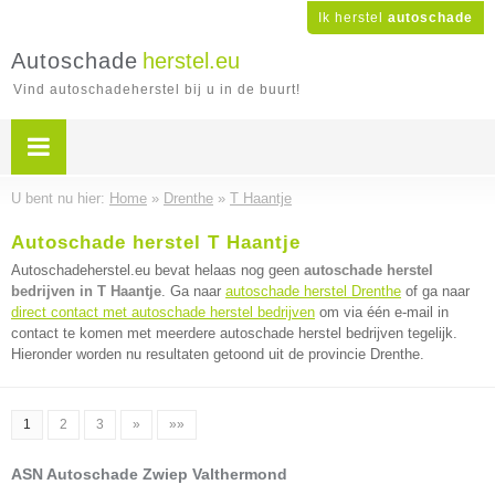
Ik herstel
autoschade
Autoschade
herstel.eu
Vind autoschadeherstel bij u in de buurt!
U bent nu hier:
Home
»
Drenthe
»
T Haantje
Autoschade herstel T Haantje
Autoschadeherstel.eu bevat helaas nog geen
autoschade herstel
bedrijven in T Haantje
. Ga naar
autoschade herstel Drenthe
of ga naar
direct contact met autoschade herstel bedrijven
om via één e-mail in
contact te komen met meerdere autoschade herstel bedrijven tegelijk.
Hieronder worden nu resultaten getoond uit de provincie Drenthe.
1
2
3
»
»»
ASN Autoschade Zwiep Valthermond