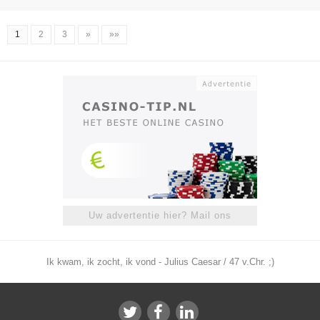
1
2
3
»
»»
Uw advertentie hier? Mail ons
Ik kwam, ik zocht, ik vond - Julius Caesar / 47 v.Chr. ;)