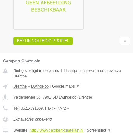
BEKIJK VOLLEDIG PROFIEL
Carxpert Chatelain
Niet gevestigd in de plaats T Haantje, maar wel in de provincie
Drenthe.
Drenthe
»
Dwingeloo
|
Google maps
▼
Valderseweg 58
,
7991 BD
Dwingeloo
(
Drenthe
)
Tel:
0521-591389
, Fax:
-
, KvK:
-
E-mailadres onbekend
Website:
http://www.carxpert-chatelain.nl
|
Screenshot
▼