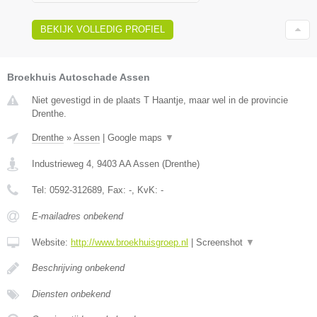
BEKIJK VOLLEDIG PROFIEL
Broekhuis Autoschade Assen
Niet gevestigd in de plaats T Haantje, maar wel in de provincie
Drenthe.
Drenthe
»
Assen
|
Google maps
▼
Industrieweg 4
,
9403 AA
Assen
(
Drenthe
)
Tel:
0592-312689
, Fax:
-
, KvK:
-
E-mailadres onbekend
Website:
http://www.broekhuisgroep.nl
|
Screenshot
▼
Beschrijving onbekend
Diensten onbekend