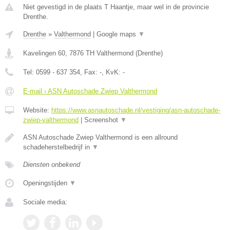
Niet gevestigd in de plaats T Haantje, maar wel in de provincie
Drenthe.
Drenthe
»
Valthermond
|
Google maps
▼
Kavelingen 60
,
7876 TH
Valthermond
(
Drenthe
)
Tel:
0599 - 637 354
, Fax:
-
, KvK:
-
E-mail › ASN Autoschade Zwiep Valthermond
Website:
https://www.asnautoschade.nl/vestiging/asn-autoschade-
zwiep-valthermond
|
Screenshot
▼
ASN Autoschade Zwiep Valthermond is een allround
schadeherstelbedrijf in
▼
Diensten onbekend
Openingstijden
▼
Sociale media: