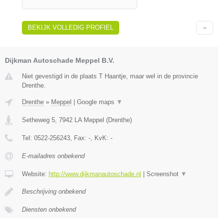
BEKIJK VOLLEDIG PROFIEL
Dijkman Autoschade Meppel B.V.
Niet gevestigd in de plaats T Haantje, maar wel in de provincie
Drenthe.
Drenthe
»
Meppel
|
Google maps
▼
Setheweg 5
,
7942 LA
Meppel
(
Drenthe
)
Tel:
0522-256243
, Fax:
-
, KvK:
-
E-mailadres onbekend
Website:
http://www.dijkmanautoschade.nl
|
Screenshot
▼
Beschrijving onbekend
Diensten onbekend