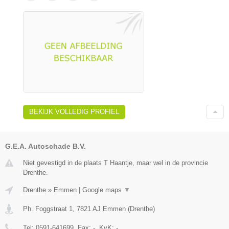
BEKIJK VOLLEDIG PROFIEL
G.E.A. Autoschade B.V.
Niet gevestigd in de plaats T Haantje, maar wel in de provincie
Drenthe.
Drenthe
»
Emmen
|
Google maps
▼
Ph. Foggstraat 1
,
7821 AJ
Emmen
(
Drenthe
)
Tel:
0591-641699
, Fax:
-
, KvK:
-