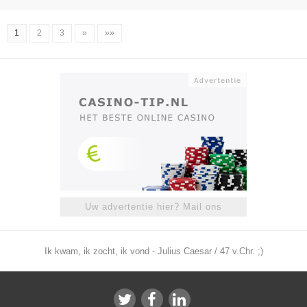
1
2
3
»
»»
Uw advertentie hier? Mail ons
Ik kwam, ik zocht, ik vond - Julius Caesar / 47 v.Chr. ;)