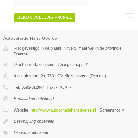
BEKIJK VOLLEDIG PROFIEL
Autoschade Hans Goeree
Niet gevestigd in de plaats Pikveld, maar wel in de provincie
Drenthe.
Drenthe
»
Klazienaveen
|
Google maps
▼
Industriestraat 2a
,
7891 GV
Klazienaveen
(
Drenthe
)
Tel:
0591-312847
, Fax:
-
, KvK:
-
E-mailadres onbekend
Website:
http://www.autoschadehansgoeree.nl
|
Screenshot
▼
Beschrijving onbekend
Diensten onbekend