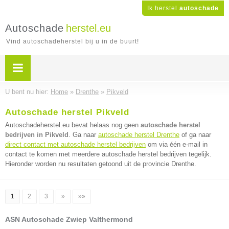
Ik herstel
autoschade
Autoschade
herstel.eu
Vind autoschadeherstel bij u in de buurt!
U bent nu hier:
Home
»
Drenthe
»
Pikveld
Autoschade herstel Pikveld
Autoschadeherstel.eu bevat helaas nog geen
autoschade herstel
bedrijven in Pikveld
. Ga naar
autoschade herstel Drenthe
of ga naar
direct contact met autoschade herstel bedrijven
om via één e-mail in
contact te komen met meerdere autoschade herstel bedrijven tegelijk.
Hieronder worden nu resultaten getoond uit de provincie Drenthe.
1
2
3
»
»»
ASN Autoschade Zwiep Valthermond