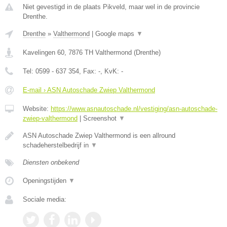
Niet gevestigd in de plaats Pikveld, maar wel in de provincie
Drenthe.
Drenthe
»
Valthermond
|
Google maps
▼
Kavelingen 60
,
7876 TH
Valthermond
(
Drenthe
)
Tel:
0599 - 637 354
, Fax:
-
, KvK:
-
E-mail › ASN Autoschade Zwiep Valthermond
Website:
https://www.asnautoschade.nl/vestiging/asn-autoschade-
zwiep-valthermond
|
Screenshot
▼
ASN Autoschade Zwiep Valthermond is een allround
schadeherstelbedrijf in
▼
Diensten onbekend
Openingstijden
▼
Sociale media: