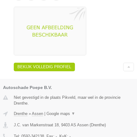
BEKIJK VOLLEDIG PROFIEL
Autoschade Poepe B.V.
Niet gevestigd in de plaats Pikveld, maar wel in de provincie
Drenthe.
Drenthe
»
Assen
|
Google maps
▼
J.C. van Markenstraat 18
,
9403 AS
Assen
(
Drenthe
)
Tel:
0592-342138
, Fax:
-
, KvK:
-