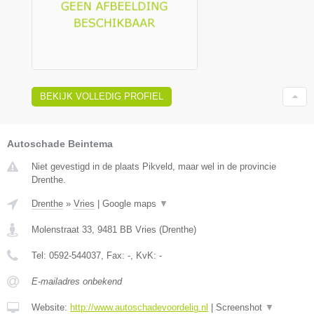
BEKIJK VOLLEDIG PROFIEL
Autoschade Beintema
Niet gevestigd in de plaats Pikveld, maar wel in de provincie
Drenthe.
Drenthe
»
Vries
|
Google maps
▼
Molenstraat 33
,
9481 BB
Vries
(
Drenthe
)
Tel:
0592-544037
, Fax:
-
, KvK:
-
E-mailadres onbekend
Website:
http://www.autoschadevoordelig.nl
|
Screenshot
▼