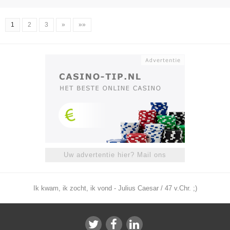
1
2
3
»
»»
Uw advertentie hier? Mail ons
Ik kwam, ik zocht, ik vond - Julius Caesar / 47 v.Chr. ;)