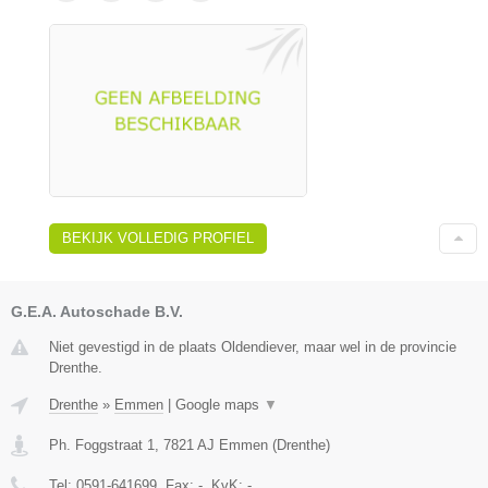
BEKIJK VOLLEDIG PROFIEL
G.E.A. Autoschade B.V.
Niet gevestigd in de plaats Oldendiever, maar wel in de provincie
Drenthe.
Drenthe
»
Emmen
|
Google maps
▼
Ph. Foggstraat 1
,
7821 AJ
Emmen
(
Drenthe
)
Tel:
0591-641699
, Fax:
-
, KvK:
-