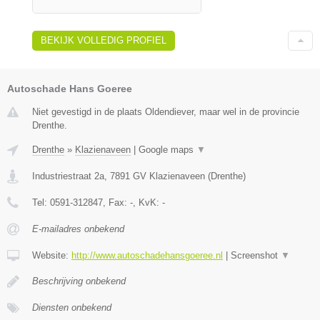
BEKIJK VOLLEDIG PROFIEL
Autoschade Hans Goeree
Niet gevestigd in de plaats Oldendiever, maar wel in de provincie
Drenthe.
Drenthe
»
Klazienaveen
|
Google maps
▼
Industriestraat 2a
,
7891 GV
Klazienaveen
(
Drenthe
)
Tel:
0591-312847
, Fax:
-
, KvK:
-
E-mailadres onbekend
Website:
http://www.autoschadehansgoeree.nl
|
Screenshot
▼
Beschrijving onbekend
Diensten onbekend