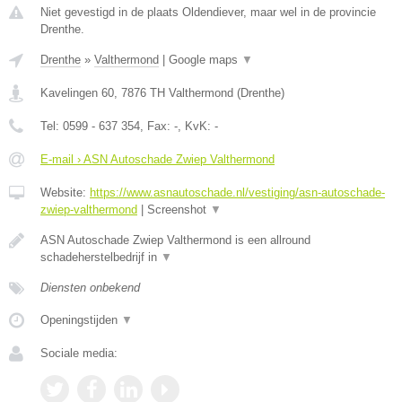
Niet gevestigd in de plaats Oldendiever, maar wel in de provincie
Drenthe.
Drenthe
»
Valthermond
|
Google maps
▼
Kavelingen 60
,
7876 TH
Valthermond
(
Drenthe
)
Tel:
0599 - 637 354
, Fax:
-
, KvK:
-
E-mail › ASN Autoschade Zwiep Valthermond
Website:
https://www.asnautoschade.nl/vestiging/asn-autoschade-
zwiep-valthermond
|
Screenshot
▼
ASN Autoschade Zwiep Valthermond is een allround
schadeherstelbedrijf in
▼
Diensten onbekend
Openingstijden
▼
Sociale media: