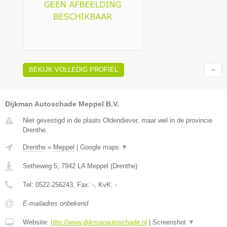
BEKIJK VOLLEDIG PROFIEL
Dijkman Autoschade Meppel B.V.
Niet gevestigd in de plaats Oldendiever, maar wel in de provincie
Drenthe.
Drenthe
»
Meppel
|
Google maps
▼
Setheweg 5
,
7942 LA
Meppel
(
Drenthe
)
Tel:
0522-256243
, Fax:
-
, KvK:
-
E-mailadres onbekend
Website:
http://www.dijkmanautoschade.nl
|
Screenshot
▼