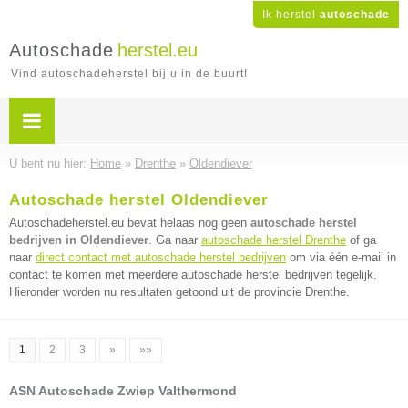
Ik herstel
autoschade
Autoschade
herstel.eu
Vind autoschadeherstel bij u in de buurt!
U bent nu hier:
Home
»
Drenthe
»
Oldendiever
Autoschade herstel Oldendiever
Autoschadeherstel.eu bevat helaas nog geen
autoschade herstel
bedrijven in Oldendiever
. Ga naar
autoschade herstel Drenthe
of ga
naar
direct contact met autoschade herstel bedrijven
om via één e-mail in
contact te komen met meerdere autoschade herstel bedrijven tegelijk.
Hieronder worden nu resultaten getoond uit de provincie Drenthe.
1
2
3
»
»»
ASN Autoschade Zwiep Valthermond