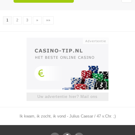
1
2
3
»
»»
Uw advertentie hier? Mail ons
Ik kwam, ik zocht, ik vond - Julius Caesar / 47 v.Chr. ;)