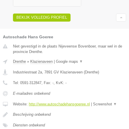
BEKIJK VOLLEDIG PROFIEL
Autoschade Hans Goeree
Niet gevestigd in de plaats Nijeveense Bovenboer, maar wel in de
provincie Drenthe.
Drenthe
»
Klazienaveen
|
Google maps
▼
Industriestraat 2a
,
7891 GV
Klazienaveen
(
Drenthe
)
Tel:
0591-312847
, Fax:
-
, KvK:
-
E-mailadres onbekend
Website:
http://www.autoschadehansgoeree.nl
|
Screenshot
▼
Beschrijving onbekend
Diensten onbekend