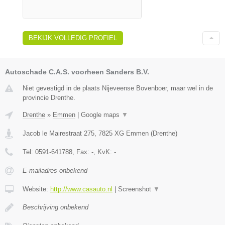
BEKIJK VOLLEDIG PROFIEL
Autoschade C.A.S. voorheen Sanders B.V.
Niet gevestigd in de plaats Nijeveense Bovenboer, maar wel in de
provincie Drenthe.
Drenthe
»
Emmen
|
Google maps
▼
Jacob le Mairestraat 275
,
7825 XG
Emmen
(
Drenthe
)
Tel:
0591-641788
, Fax:
-
, KvK:
-
E-mailadres onbekend
Website:
http://www.casauto.nl
|
Screenshot
▼
Beschrijving onbekend