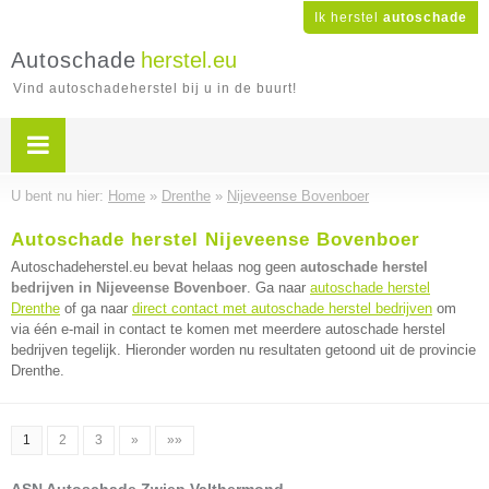
Ik herstel
autoschade
Autoschade
herstel.eu
Vind autoschadeherstel bij u in de buurt!
U bent nu hier:
Home
»
Drenthe
»
Nijeveense Bovenboer
Autoschade herstel Nijeveense Bovenboer
Autoschadeherstel.eu bevat helaas nog geen
autoschade herstel
bedrijven in Nijeveense Bovenboer
. Ga naar
autoschade herstel
Drenthe
of ga naar
direct contact met autoschade herstel bedrijven
om
via één e-mail in contact te komen met meerdere autoschade herstel
bedrijven tegelijk. Hieronder worden nu resultaten getoond uit de provincie
Drenthe.
1
2
3
»
»»