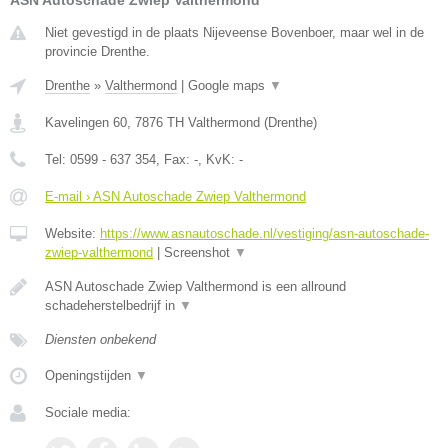
ASN Autoschade Zwiep Valthermond
Niet gevestigd in de plaats Nijeveense Bovenboer, maar wel in de
provincie Drenthe.
Drenthe
»
Valthermond
|
Google maps
▼
Kavelingen 60
,
7876 TH
Valthermond
(
Drenthe
)
Tel:
0599 - 637 354
, Fax:
-
, KvK:
-
E-mail › ASN Autoschade Zwiep Valthermond
Website:
https://www.asnautoschade.nl/vestiging/asn-autoschade-
zwiep-valthermond
|
Screenshot
▼
ASN Autoschade Zwiep Valthermond is een allround
schadeherstelbedrijf in
▼
Diensten onbekend
Openingstijden
▼
Sociale media: