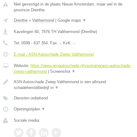
Niet gevestigd in de plaats Nieuw Amsterdam, maar wel in de
provincie Drenthe.
Drenthe
»
Valthermond
|
Google maps
▼
Kavelingen 60
,
7876 TH
Valthermond
(
Drenthe
)
Tel:
0599 - 637 354
, Fax:
-
, KvK:
-
E-mail › ASN Autoschade Zwiep Valthermond
Website:
https://www.asnautoschade.nl/vestiging/asn-autoschade-
zwiep-valthermond
|
Screenshot
▼
ASN Autoschade Zwiep Valthermond is een allround
schadeherstelbedrijf in
▼
Diensten onbekend
Openingstijden
▼
Sociale media: