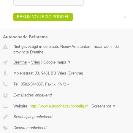
BEKIJK VOLLEDIG PROFIEL
Autoschade Beintema
Niet gevestigd in de plaats Nieuw Amsterdam, maar wel in de
provincie Drenthe.
Drenthe
»
Vries
|
Google maps
▼
Molenstraat 33
,
9481 BB
Vries
(
Drenthe
)
Tel:
0592-544037
, Fax:
-
, KvK:
-
E-mailadres onbekend
Website:
http://www.autoschadevoordelig.nl
|
Screenshot
▼
Beschrijving onbekend
Diensten onbekend