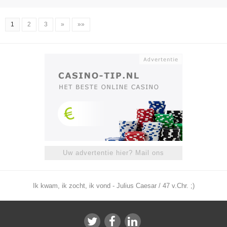
1
2
3
»
»»
Uw advertentie hier? Mail ons
Ik kwam, ik zocht, ik vond - Julius Caesar / 47 v.Chr. ;)