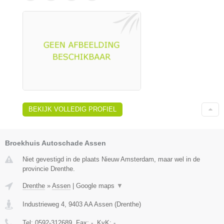
BEKIJK VOLLEDIG PROFIEL
Broekhuis Autoschade Assen
Niet gevestigd in de plaats Nieuw Amsterdam, maar wel in de
provincie Drenthe.
Drenthe
»
Assen
|
Google maps
▼
Industrieweg 4
,
9403 AA
Assen
(
Drenthe
)
Tel:
0592-312689
, Fax:
-
, KvK:
-