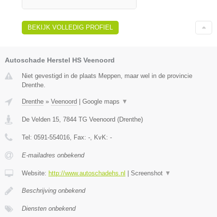
BEKIJK VOLLEDIG PROFIEL
Autoschade Herstel HS Veenoord
Niet gevestigd in de plaats Meppen, maar wel in de provincie
Drenthe.
Drenthe
»
Veenoord
|
Google maps
▼
De Velden 15
,
7844 TG
Veenoord
(
Drenthe
)
Tel:
0591-554016
, Fax:
-
, KvK:
-
E-mailadres onbekend
Website:
http://www.autoschadehs.nl
|
Screenshot
▼
Beschrijving onbekend
Diensten onbekend