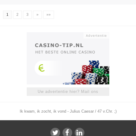
1
2
3
»
»»
Uw advertentie hier? Mail ons
Ik kwam, ik zocht, ik vond - Julius Caesar / 47 v.Chr. ;)