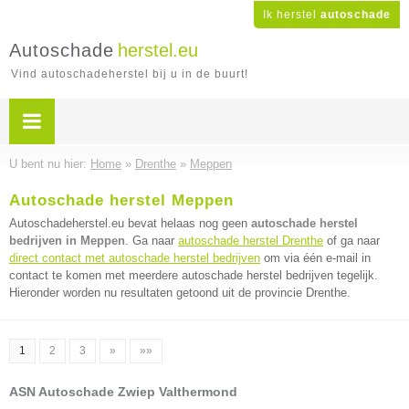
Ik herstel
autoschade
Autoschade
herstel.eu
Vind autoschadeherstel bij u in de buurt!
U bent nu hier:
Home
»
Drenthe
»
Meppen
Autoschade herstel Meppen
Autoschadeherstel.eu bevat helaas nog geen
autoschade herstel
bedrijven in Meppen
. Ga naar
autoschade herstel Drenthe
of ga naar
direct contact met autoschade herstel bedrijven
om via één e-mail in
contact te komen met meerdere autoschade herstel bedrijven tegelijk.
Hieronder worden nu resultaten getoond uit de provincie Drenthe.
1
2
3
»
»»
ASN Autoschade Zwiep Valthermond