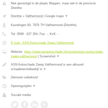
Niet gevestigd in de plaats Meppen, maar wel in de provincie
Drenthe.
Drenthe
»
Valthermond
|
Google maps
▼
Kavelingen 60
,
7876 TH
Valthermond
(
Drenthe
)
Tel:
0599 - 637 354
, Fax:
-
, KvK:
-
E-mail › ASN Autoschade Zwiep Valthermond
Website:
https://www.asnautoschade.nl/vestiging/asn-autoschade-
zwiep-valthermond
|
Screenshot
▼
ASN Autoschade Zwiep Valthermond is een allround
schadeherstelbedrijf in
▼
Diensten onbekend
Openingstijden
▼
Sociale media: