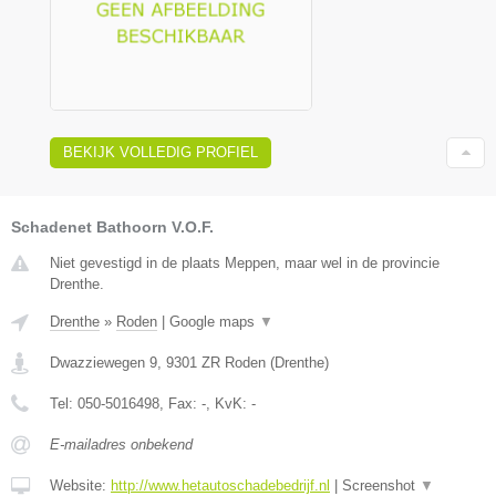
BEKIJK VOLLEDIG PROFIEL
Schadenet Bathoorn V.O.F.
Niet gevestigd in de plaats Meppen, maar wel in de provincie
Drenthe.
Drenthe
»
Roden
|
Google maps
▼
Dwazziewegen 9
,
9301 ZR
Roden
(
Drenthe
)
Tel:
050-5016498
, Fax:
-
, KvK:
-
E-mailadres onbekend
Website:
http://www.hetautoschadebedrijf.nl
|
Screenshot
▼