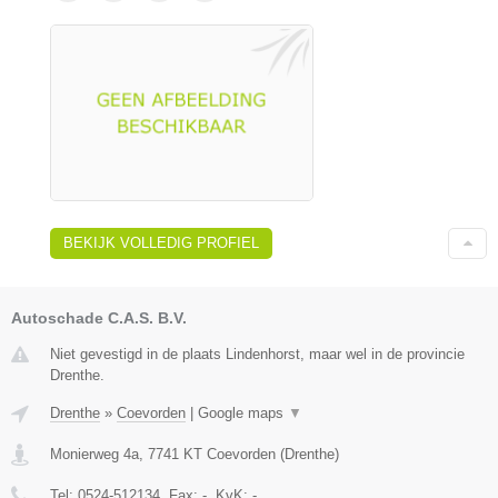
BEKIJK VOLLEDIG PROFIEL
Autoschade C.A.S. B.V.
Niet gevestigd in de plaats Lindenhorst, maar wel in de provincie
Drenthe.
Drenthe
»
Coevorden
|
Google maps
▼
Monierweg 4a
,
7741 KT
Coevorden
(
Drenthe
)
Tel:
0524-512134
, Fax:
-
, KvK:
-