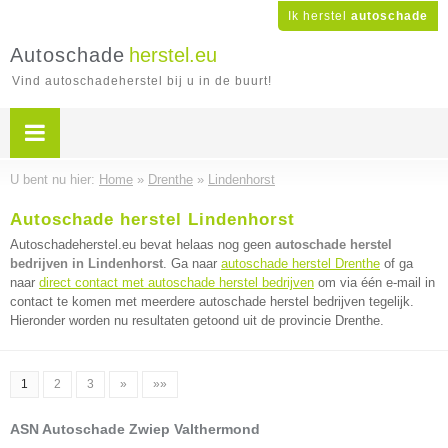
Ik herstel
autoschade
Autoschade
herstel.eu
Vind autoschadeherstel bij u in de buurt!
U bent nu hier:
Home
»
Drenthe
»
Lindenhorst
Autoschade herstel Lindenhorst
Autoschadeherstel.eu bevat helaas nog geen
autoschade herstel
bedrijven in Lindenhorst
. Ga naar
autoschade herstel Drenthe
of ga
naar
direct contact met autoschade herstel bedrijven
om via één e-mail in
contact te komen met meerdere autoschade herstel bedrijven tegelijk.
Hieronder worden nu resultaten getoond uit de provincie Drenthe.
1
2
3
»
»»
ASN Autoschade Zwiep Valthermond