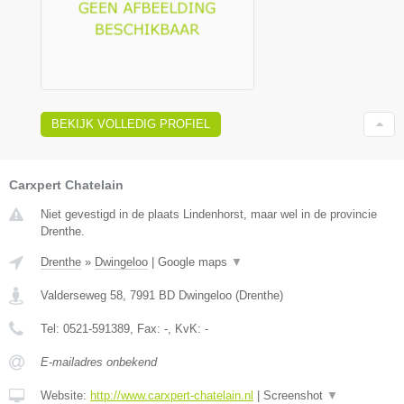
BEKIJK VOLLEDIG PROFIEL
Carxpert Chatelain
Niet gevestigd in de plaats Lindenhorst, maar wel in de provincie
Drenthe.
Drenthe
»
Dwingeloo
|
Google maps
▼
Valderseweg 58
,
7991 BD
Dwingeloo
(
Drenthe
)
Tel:
0521-591389
, Fax:
-
, KvK:
-
E-mailadres onbekend
Website:
http://www.carxpert-chatelain.nl
|
Screenshot
▼