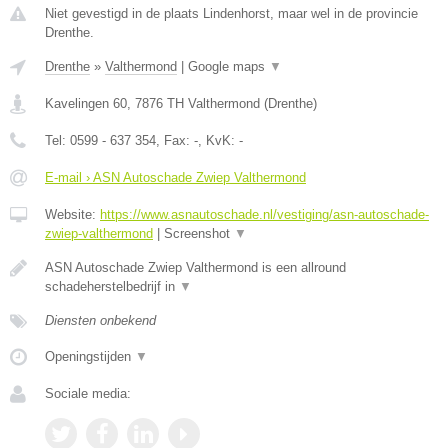
Niet gevestigd in de plaats Lindenhorst, maar wel in de provincie
Drenthe.
Drenthe
»
Valthermond
|
Google maps
▼
Kavelingen 60
,
7876 TH
Valthermond
(
Drenthe
)
Tel:
0599 - 637 354
, Fax:
-
, KvK:
-
E-mail › ASN Autoschade Zwiep Valthermond
Website:
https://www.asnautoschade.nl/vestiging/asn-autoschade-
zwiep-valthermond
|
Screenshot
▼
ASN Autoschade Zwiep Valthermond is een allround
schadeherstelbedrijf in
▼
Diensten onbekend
Openingstijden
▼
Sociale media: