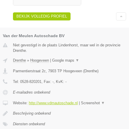
BEKIJK VOLLEDIG PROFIEL
Van der Meulen Autoschade BV
Niet gevestigd in de plaats Lindenhorst, maar wel in de provincie
Drenthe.
Drenthe
»
Hoogeveen
|
Google maps
▼
Parmentierstraat 2c
,
7903 TP
Hoogeveen
(
Drenthe
)
Tel:
0528-820201
, Fax:
-
, KvK:
-
E-mailadres onbekend
Website:
http://www.vdmautoschade.nl
|
Screenshot
▼
Beschrijving onbekend
Diensten onbekend