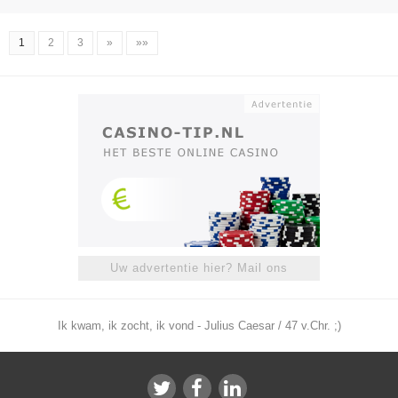
1
2
3
»
»»
Uw advertentie hier? Mail ons
Ik kwam, ik zocht, ik vond - Julius Caesar / 47 v.Chr. ;)