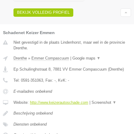
BEKIJK VOLLEDIG PROFIEL
Schadenet Keizer Emmen
Niet gevestigd in de plaats Lindenhorst, maar wel in de provincie
Drenthe.
Drenthe
»
Emmer Compascuum
|
Google maps
▼
Ep Schuilinghstraat 8
,
7881 VV
Emmer Compascuum
(
Drenthe
)
Tel:
0591-351063
, Fax:
-
, KvK:
-
E-mailadres onbekend
Website:
http://www.keizerautoschade.com
|
Screenshot
▼
Beschrijving onbekend
Diensten onbekend