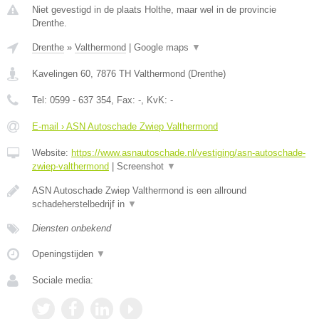
Niet gevestigd in de plaats Holthe, maar wel in de provincie
Drenthe.
Drenthe
»
Valthermond
|
Google maps
▼
Kavelingen 60
,
7876 TH
Valthermond
(
Drenthe
)
Tel:
0599 - 637 354
, Fax:
-
, KvK:
-
E-mail › ASN Autoschade Zwiep Valthermond
Website:
https://www.asnautoschade.nl/vestiging/asn-autoschade-
zwiep-valthermond
|
Screenshot
▼
ASN Autoschade Zwiep Valthermond is een allround
schadeherstelbedrijf in
▼
Diensten onbekend
Openingstijden
▼
Sociale media: