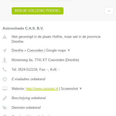
BEKIJK VOLLEDIG PROFIEL
Autoschade C.A.S. B.V.
Niet gevestigd in de plaats Holthe, maar wel in de provincie
Drenthe.
Drenthe
»
Coevorden
|
Google maps
▼
Monierweg 4a
,
7741 KT
Coevorden
(
Drenthe
)
Tel:
0524-512134
, Fax:
-
, KvK:
-
E-mailadres onbekend
Website:
http://www.casauto.nl
|
Screenshot
▼
Beschrijving onbekend
Diensten onbekend