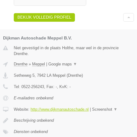
BEKIJK VOLLEDIG PROFIEL
Dijkman Autoschade Meppel B.V.
Niet gevestigd in de plaats Holthe, maar wel in de provincie
Drenthe.
Drenthe
»
Meppel
|
Google maps
▼
Setheweg 5
,
7942 LA
Meppel
(
Drenthe
)
Tel:
0522-256243
, Fax:
-
, KvK:
-
E-mailadres onbekend
Website:
http://www.dijkmanautoschade.nl
|
Screenshot
▼
Beschrijving onbekend
Diensten onbekend