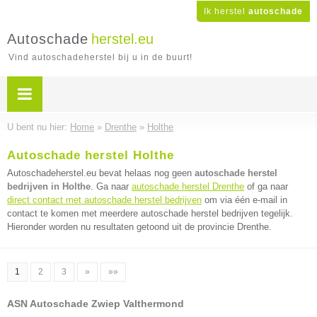
Ik herstel
autoschade
Autoschade
herstel.eu
Vind autoschadeherstel bij u in de buurt!
U bent nu hier:
Home
»
Drenthe
»
Holthe
Autoschade herstel Holthe
Autoschadeherstel.eu bevat helaas nog geen
autoschade herstel
bedrijven in Holthe
. Ga naar
autoschade herstel Drenthe
of ga naar
direct contact met autoschade herstel bedrijven
om via één e-mail in
contact te komen met meerdere autoschade herstel bedrijven tegelijk.
Hieronder worden nu resultaten getoond uit de provincie Drenthe.
1
2
3
»
»»
ASN Autoschade Zwiep Valthermond