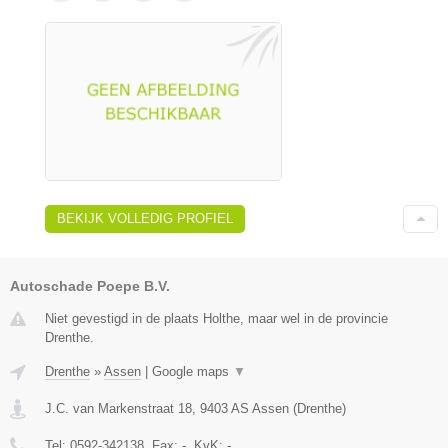
BEKIJK VOLLEDIG PROFIEL
Autoschade Poepe B.V.
Niet gevestigd in de plaats Holthe, maar wel in de provincie
Drenthe.
Drenthe
»
Assen
|
Google maps
▼
J.C. van Markenstraat 18
,
9403 AS
Assen
(
Drenthe
)
Tel:
0592-342138
, Fax:
-
, KvK:
-