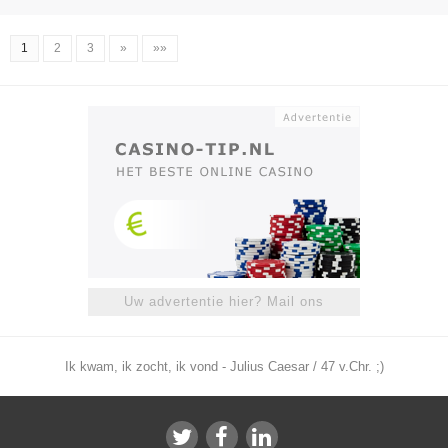
1
2
3
»
»»
Uw advertentie hier? Mail ons
Ik kwam, ik zocht, ik vond - Julius Caesar / 47 v.Chr. ;)