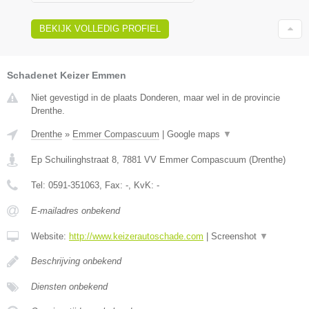
BEKIJK VOLLEDIG PROFIEL
Schadenet Keizer Emmen
Niet gevestigd in de plaats Donderen, maar wel in de provincie
Drenthe.
Drenthe
»
Emmer Compascuum
|
Google maps
▼
Ep Schuilinghstraat 8
,
7881 VV
Emmer Compascuum
(
Drenthe
)
Tel:
0591-351063
, Fax:
-
, KvK:
-
E-mailadres onbekend
Website:
http://www.keizerautoschade.com
|
Screenshot
▼
Beschrijving onbekend
Diensten onbekend