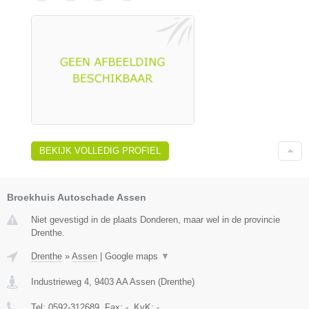
BEKIJK VOLLEDIG PROFIEL
Broekhuis Autoschade Assen
Niet gevestigd in de plaats Donderen, maar wel in de provincie
Drenthe.
Drenthe
»
Assen
|
Google maps
▼
Industrieweg 4
,
9403 AA
Assen
(
Drenthe
)
Tel:
0592-312689
, Fax:
-
, KvK:
-