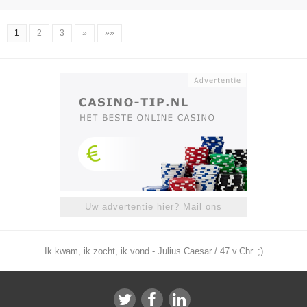
1
2
3
»
»»
Uw advertentie hier? Mail ons
Ik kwam, ik zocht, ik vond - Julius Caesar / 47 v.Chr. ;)