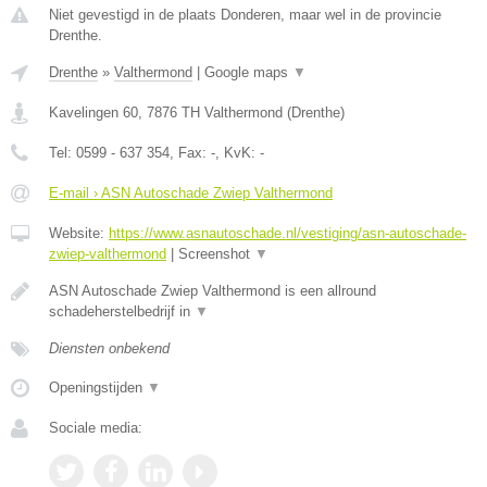
Niet gevestigd in de plaats Donderen, maar wel in de provincie
Drenthe.
Drenthe
»
Valthermond
|
Google maps
▼
Kavelingen 60
,
7876 TH
Valthermond
(
Drenthe
)
Tel:
0599 - 637 354
, Fax:
-
, KvK:
-
E-mail › ASN Autoschade Zwiep Valthermond
Website:
https://www.asnautoschade.nl/vestiging/asn-autoschade-
zwiep-valthermond
|
Screenshot
▼
ASN Autoschade Zwiep Valthermond is een allround
schadeherstelbedrijf in
▼
Diensten onbekend
Openingstijden
▼
Sociale media: