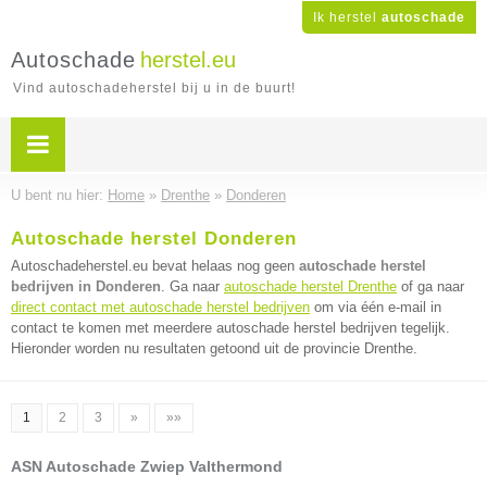
Ik herstel
autoschade
Autoschade
herstel.eu
Vind autoschadeherstel bij u in de buurt!
U bent nu hier:
Home
»
Drenthe
»
Donderen
Autoschade herstel Donderen
Autoschadeherstel.eu bevat helaas nog geen
autoschade herstel
bedrijven in Donderen
. Ga naar
autoschade herstel Drenthe
of ga naar
direct contact met autoschade herstel bedrijven
om via één e-mail in
contact te komen met meerdere autoschade herstel bedrijven tegelijk.
Hieronder worden nu resultaten getoond uit de provincie Drenthe.
1
2
3
»
»»
ASN Autoschade Zwiep Valthermond