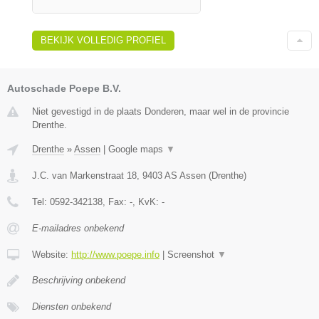
BEKIJK VOLLEDIG PROFIEL
Autoschade Poepe B.V.
Niet gevestigd in de plaats Donderen, maar wel in de provincie
Drenthe.
Drenthe
»
Assen
|
Google maps
▼
J.C. van Markenstraat 18
,
9403 AS
Assen
(
Drenthe
)
Tel:
0592-342138
, Fax:
-
, KvK:
-
E-mailadres onbekend
Website:
http://www.poepe.info
|
Screenshot
▼
Beschrijving onbekend
Diensten onbekend