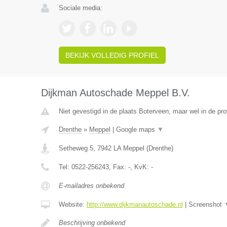
Sociale media:
BEKIJK VOLLEDIG PROFIEL
Dijkman Autoschade Meppel B.V.
Niet gevestigd in de plaats Boterveen, maar wel in de pro
Drenthe
»
Meppel
|
Google maps
▼
Setheweg 5
,
7942 LA
Meppel
(
Drenthe
)
Tel:
0522-256243
, Fax:
-
, KvK:
-
E-mailadres onbekend
Website:
http://www.dijkmanautoschade.nl
|
Screenshot
Beschrijving onbekend