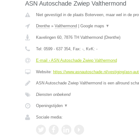
ASN Autoschade Zwiep Valthermond
Niet gevestigd in de plaats Boterveen, maar wel in de pro
Drenthe
»
Valthermond
|
Google maps
▼
Kavelingen 60
,
7876 TH
Valthermond
(
Drenthe
)
Tel:
0599 - 637 354
, Fax:
-
, KvK:
-
E-mail › ASN Autoschade Zwiep Valthermond
Website:
https://www.asnautoschade.nl/vestiging/asn-au
ASN Autoschade Zwiep Valthermond is een allround schad
Diensten onbekend
Openingstijden
▼
Sociale media: