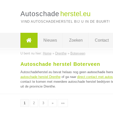
Autoschade
herstel.eu
VIND AUTOSCHADEHERSTEL BIJ U IN DE BUURT!
Nieuws
Zoeken
Contact
U bent nu hier:
Home
»
Drenthe
»
Boterveen
Autoschade herstel Boterveen
Autoschadeherstel.eu bevat helaas nog geen
autoschade herst
autoschade herstel Drenthe
of ga naar
direct contact met autos
contact te komen met meerdere autoschade herstel bedrijven te
uit de provincie Drenthe.
1
2
3
»
»»