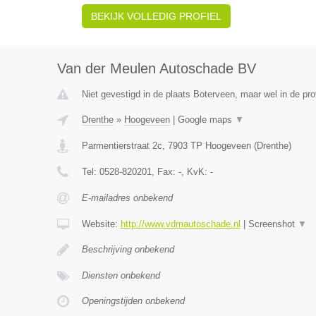
BEKIJK VOLLEDIG PROFIEL
Van der Meulen Autoschade BV
Niet gevestigd in de plaats Boterveen, maar wel in de pro
Drenthe
»
Hoogeveen
|
Google maps
▼
Parmentierstraat 2c
,
7903 TP
Hoogeveen
(
Drenthe
)
Tel:
0528-820201
, Fax:
-
, KvK:
-
E-mailadres onbekend
Website:
http://www.vdmautoschade.nl
|
Screenshot
▼
Beschrijving onbekend
Diensten onbekend
Openingstijden onbekend