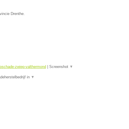
vincie Drenthe.
toschade-zwiep-valthermond
|
Screenshot
▼
eherstelbedrijf in
▼