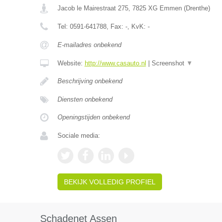
Jacob le Mairestraat 275
,
7825 XG
Emmen
(
Drenthe
)
Tel:
0591-641788
, Fax:
-
, KvK:
-
E-mailadres onbekend
Website:
http://www.casauto.nl
|
Screenshot
▼
Beschrijving onbekend
Diensten onbekend
Openingstijden onbekend
Sociale media:
BEKIJK VOLLEDIG PROFIEL
Schadenet Assen