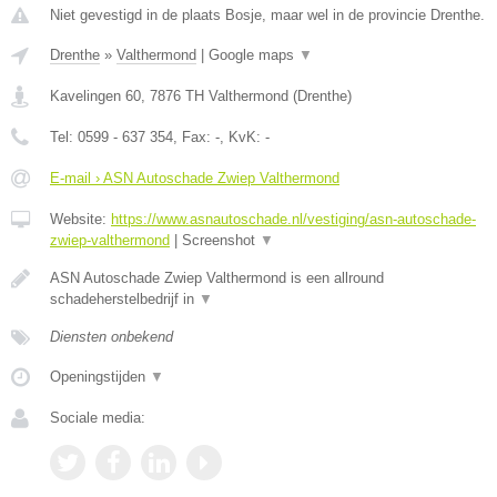
Niet gevestigd in de plaats Bosje, maar wel in de provincie Drenthe.
Drenthe
»
Valthermond
|
Google maps
▼
Kavelingen 60
,
7876 TH
Valthermond
(
Drenthe
)
Tel:
0599 - 637 354
, Fax:
-
, KvK:
-
E-mail › ASN Autoschade Zwiep Valthermond
Website:
https://www.asnautoschade.nl/vestiging/asn-autoschade-
zwiep-valthermond
|
Screenshot
▼
ASN Autoschade Zwiep Valthermond is een allround
schadeherstelbedrijf in
▼
Diensten onbekend
Openingstijden
▼
Sociale media: