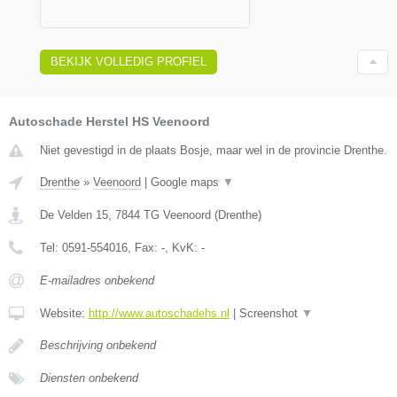
BEKIJK VOLLEDIG PROFIEL
Autoschade Herstel HS Veenoord
Niet gevestigd in de plaats Bosje, maar wel in de provincie Drenthe.
Drenthe
»
Veenoord
|
Google maps
▼
De Velden 15
,
7844 TG
Veenoord
(
Drenthe
)
Tel:
0591-554016
, Fax:
-
, KvK:
-
E-mailadres onbekend
Website:
http://www.autoschadehs.nl
|
Screenshot
▼
Beschrijving onbekend
Diensten onbekend