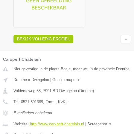
BEKIJK VOLLEDIG PROFIEL
Carxpert Chatelain
Niet gevestigd in de plaats Bosje, maar wel in de provincie Drenthe.
Drenthe
»
Dwingeloo
|
Google maps
▼
Valderseweg 58
,
7991 BD
Dwingeloo
(
Drenthe
)
Tel:
0521-591389
, Fax:
-
, KvK:
-
E-mailadres onbekend
Website:
http://www.carxpert-chatelain.nl
|
Screenshot
▼