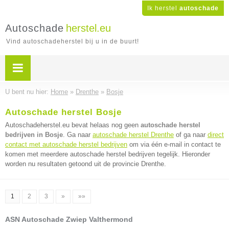
Ik herstel
autoschade
Autoschade
herstel.eu
Vind autoschadeherstel bij u in de buurt!
U bent nu hier:
Home
»
Drenthe
»
Bosje
Autoschade herstel Bosje
Autoschadeherstel.eu bevat helaas nog geen
autoschade herstel
bedrijven in Bosje
. Ga naar
autoschade herstel Drenthe
of ga naar
direct
contact met autoschade herstel bedrijven
om via één e-mail in contact te
komen met meerdere autoschade herstel bedrijven tegelijk. Hieronder
worden nu resultaten getoond uit de provincie Drenthe.
1
2
3
»
»»
ASN Autoschade Zwiep Valthermond