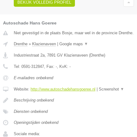
BEKIJK VOLLEDIG PROFIEL
Autoschade Hans Goeree
Niet gevestigd in de plaats Bosje, maar wel in de provincie Drenthe.
Drenthe
»
Klazienaveen
|
Google maps
▼
Industriestraat 2a
,
7891 GV
Klazienaveen
(
Drenthe
)
Tel:
0591-312847
, Fax:
-
, KvK:
-
E-mailadres onbekend
Website:
http://www.autoschadehansgoeree.nl
|
Screenshot
▼
Beschrijving onbekend
Diensten onbekend
Openingstijden onbekend
Sociale media: