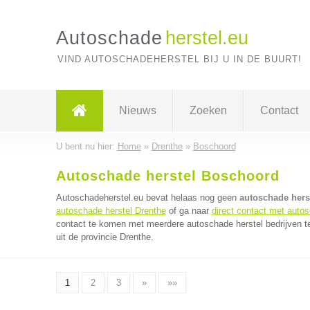
Autoschade
herstel.eu
VIND AUTOSCHADEHERSTEL BIJ U IN DE BUURT!
Nieuws
Zoeken
Contact
U bent nu hier:
Home
»
Drenthe
»
Boschoord
Autoschade herstel Boschoord
Autoschadeherstel.eu bevat helaas nog geen
autoschade hers
autoschade herstel Drenthe
of ga naar
direct contact met autos
contact te komen met meerdere autoschade herstel bedrijven te
uit de provincie Drenthe.
1
2
3
»
»»