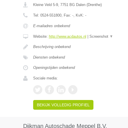
Kleine Veld 5-9
,
7751 BG
Dalen
(
Drenthe
)
Tel:
0524-551800
, Fax:
-
, KvK:
-
E-mailadres onbekend
Website:
http://www.acdautos.nl
|
Screenshot
▼
Beschrijving onbekend
Diensten onbekend
Openingstijden onbekend
Sociale media:
BEKIJK VOLLEDIG PROFIEL
Dijkman Autoschade Meppel B.V.