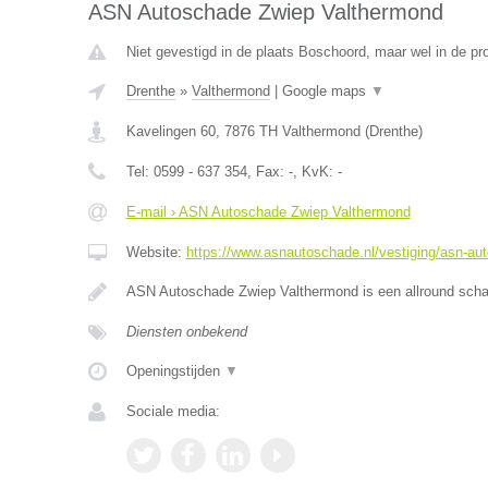
ASN Autoschade Zwiep Valthermond
Niet gevestigd in de plaats Boschoord, maar wel in de pr
Drenthe
»
Valthermond
|
Google maps
▼
Kavelingen 60
,
7876 TH
Valthermond
(
Drenthe
)
Tel:
0599 - 637 354
, Fax:
-
, KvK:
-
E-mail › ASN Autoschade Zwiep Valthermond
Website:
https://www.asnautoschade.nl/vestiging/asn-au
ASN Autoschade Zwiep Valthermond is een allround schad
Diensten onbekend
Openingstijden
▼
Sociale media: