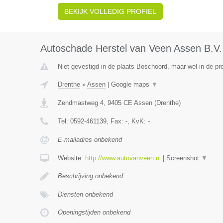
BEKIJK VOLLEDIG PROFIEL
Autoschade Herstel van Veen Assen B.V.
Niet gevestigd in de plaats Boschoord, maar wel in de pr
Drenthe
»
Assen
|
Google maps
▼
Zendmastweg 4
,
9405 CE
Assen
(
Drenthe
)
Tel:
0592-461139
, Fax:
-
, KvK:
-
E-mailadres onbekend
Website:
http://www.autovanveen.nl
|
Screenshot
▼
Beschrijving onbekend
Diensten onbekend
Openingstijden onbekend