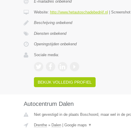
E-mailadres onbekend
Website:
http://www.hetautoschadebedrijf.nl
|
Screensho
Beschrijving onbekend
Diensten onbekend
Openingstijden onbekend
Sociale media:
BEKIJK VOLLEDIG PROFIEL
Autocentrum Dalen
Niet gevestigd in de plaats Boschoord, maar wel in de pr
Drenthe
»
Dalen
|
Google maps
▼