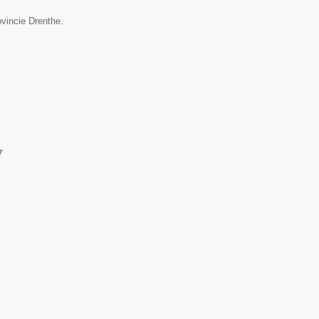
ovincie Drenthe.
▼