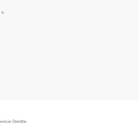
t
▼
ovincie Drenthe.