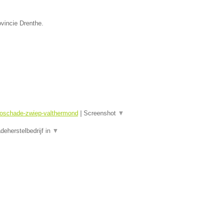
ovincie Drenthe.
toschade-zwiep-valthermond
|
Screenshot
▼
eherstelbedrijf in
▼