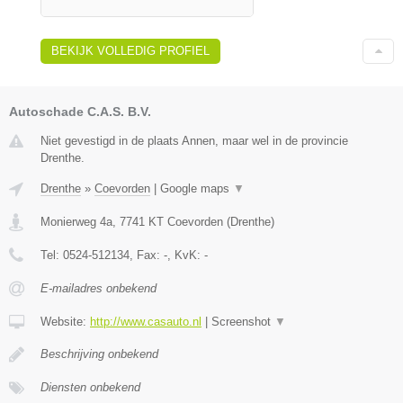
BEKIJK VOLLEDIG PROFIEL
Autoschade C.A.S. B.V.
Niet gevestigd in de plaats Annen, maar wel in de provincie
Drenthe.
Drenthe
»
Coevorden
|
Google maps
▼
Monierweg 4a
,
7741 KT
Coevorden
(
Drenthe
)
Tel:
0524-512134
, Fax:
-
, KvK:
-
E-mailadres onbekend
Website:
http://www.casauto.nl
|
Screenshot
▼
Beschrijving onbekend
Diensten onbekend