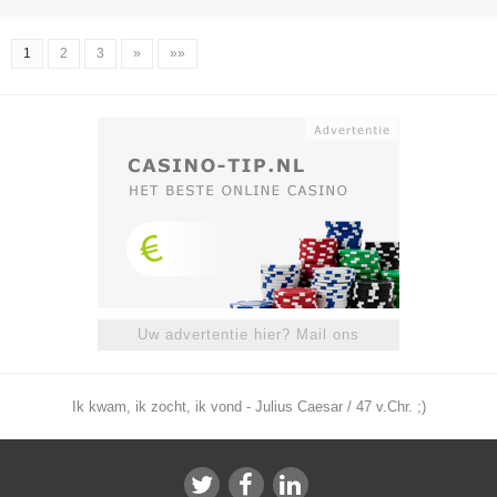
1
2
3
»
»»
Uw advertentie hier? Mail ons
Ik kwam, ik zocht, ik vond - Julius Caesar / 47 v.Chr. ;)