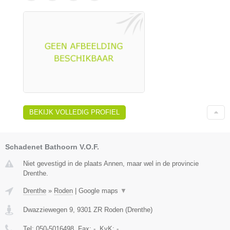
BEKIJK VOLLEDIG PROFIEL
Schadenet Bathoorn V.O.F.
Niet gevestigd in de plaats Annen, maar wel in de provincie
Drenthe.
Drenthe
»
Roden
|
Google maps
▼
Dwazziewegen 9
,
9301 ZR
Roden
(
Drenthe
)
Tel:
050-5016498
, Fax:
-
, KvK:
-