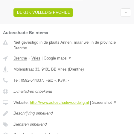
BEKIJK VOLLEDIG PROFIEL
Autoschade Beintema
Niet gevestigd in de plaats Annen, maar wel in de provincie
Drenthe.
Drenthe
»
Vries
|
Google maps
▼
Molenstraat 33
,
9481 BB
Vries
(
Drenthe
)
Tel:
0592-544037
, Fax:
-
, KvK:
-
E-mailadres onbekend
Website:
http://www.autoschadevoordelig.nl
|
Screenshot
▼
Beschrijving onbekend
Diensten onbekend