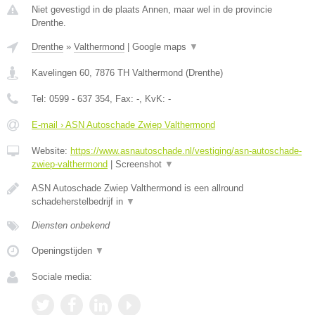
Niet gevestigd in de plaats Annen, maar wel in de provincie
Drenthe.
Drenthe
»
Valthermond
|
Google maps
▼
Kavelingen 60
,
7876 TH
Valthermond
(
Drenthe
)
Tel:
0599 - 637 354
, Fax:
-
, KvK:
-
E-mail › ASN Autoschade Zwiep Valthermond
Website:
https://www.asnautoschade.nl/vestiging/asn-autoschade-
zwiep-valthermond
|
Screenshot
▼
ASN Autoschade Zwiep Valthermond is een allround
schadeherstelbedrijf in
▼
Diensten onbekend
Openingstijden
▼
Sociale media: