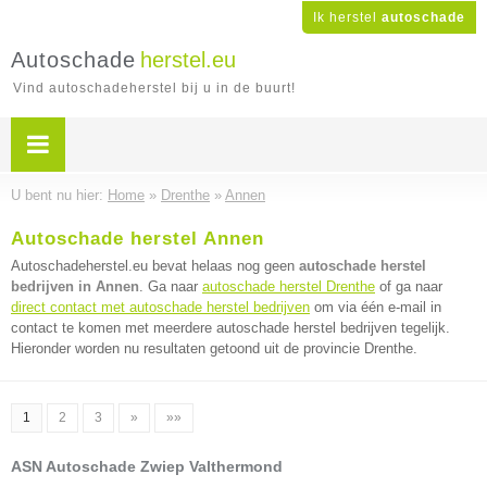
Ik herstel
autoschade
Autoschade
herstel.eu
Vind autoschadeherstel bij u in de buurt!
U bent nu hier:
Home
»
Drenthe
»
Annen
Autoschade herstel Annen
Autoschadeherstel.eu bevat helaas nog geen
autoschade herstel
bedrijven in Annen
. Ga naar
autoschade herstel Drenthe
of ga naar
direct contact met autoschade herstel bedrijven
om via één e-mail in
contact te komen met meerdere autoschade herstel bedrijven tegelijk.
Hieronder worden nu resultaten getoond uit de provincie Drenthe.
1
2
3
»
»»
ASN Autoschade Zwiep Valthermond