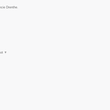
ncie Drenthe.
hot
▼