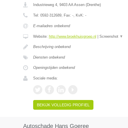
Industrieweg 4
,
9403 AA
Assen
(
Drenthe
)
Tel:
0592-312689
, Fax:
-
, KvK:
-
E-mailadres onbekend
Website:
http://www.broekhuisgroep.nl
|
Screenshot
▼
Beschrijving onbekend
Diensten onbekend
Openingstijden onbekend
Sociale media:
BEKIJK VOLLEDIG PROFIEL
Autoschade Hans Goeree