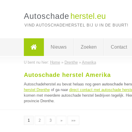
Autoschade
herstel.eu
VIND AUTOSCHADEHERSTEL BIJ U IN DE BUURT!
Nieuws
Zoeken
Contact
U bent nu hier:
Home
»
Drenthe
»
Amerika
Autoschade herstel Amerika
Autoschadeherstel.eu bevat helaas nog geen
autoschade hers
herstel Drenthe
of ga naar
direct contact met autoschade herste
komen met meerdere autoschade herstel bedrijven tegelijk. Hie
provincie Drenthe.
1
2
3
»
»»