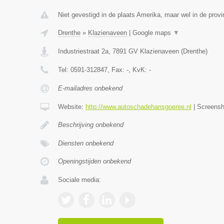
Niet gevestigd in de plaats Amerika, maar wel in de provi
Drenthe
»
Klazienaveen
|
Google maps
▼
Industriestraat 2a
,
7891 GV
Klazienaveen
(
Drenthe
)
Tel:
0591-312847
, Fax:
-
, KvK:
-
E-mailadres onbekend
Website:
http://www.autoschadehansgoeree.nl
|
Screens
Beschrijving onbekend
Diensten onbekend
Openingstijden onbekend
Sociale media: