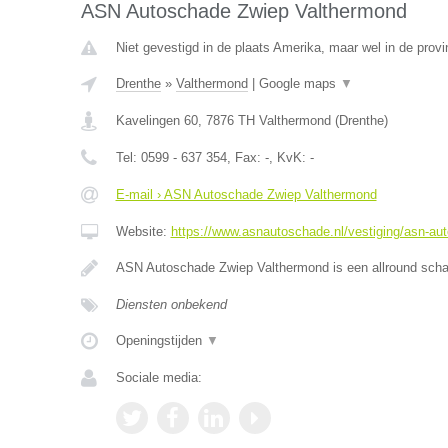
ASN Autoschade Zwiep Valthermond
Niet gevestigd in de plaats Amerika, maar wel in de provi
Drenthe
»
Valthermond
|
Google maps
▼
Kavelingen 60
,
7876 TH
Valthermond
(
Drenthe
)
Tel:
0599 - 637 354
, Fax:
-
, KvK:
-
E-mail › ASN Autoschade Zwiep Valthermond
Website:
https://www.asnautoschade.nl/vestiging/asn-au
ASN Autoschade Zwiep Valthermond is een allround schad
Diensten onbekend
Openingstijden
▼
Sociale media: