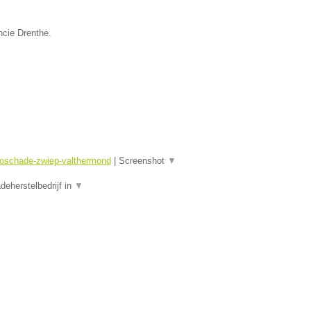
ncie Drenthe.
toschade-zwiep-valthermond
|
Screenshot
▼
eherstelbedrijf in
▼