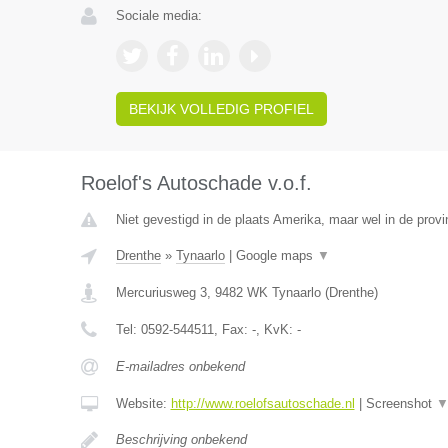
Sociale media:
BEKIJK VOLLEDIG PROFIEL
Roelof's Autoschade v.o.f.
Niet gevestigd in de plaats Amerika, maar wel in de provi
Drenthe
»
Tynaarlo
|
Google maps
▼
Mercuriusweg 3
,
9482 WK
Tynaarlo
(
Drenthe
)
Tel:
0592-544511
, Fax:
-
, KvK:
-
E-mailadres onbekend
Website:
http://www.roelofsautoschade.nl
|
Screenshot
Beschrijving onbekend