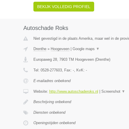
BEKIJK VOLLEDIG PROFIEL
Autoschade Roks
Niet gevestigd in de plaats Amerika, maar wel in de provi
Drenthe
»
Hoogeveen
|
Google maps
▼
Europaweg 28
,
7903 TM
Hoogeveen
(
Drenthe
)
Tel:
0528-277603
, Fax:
-
, KvK:
-
E-mailadres onbekend
Website:
http://www.autoschaderoks.nl
|
Screenshot
▼
Beschrijving onbekend
Diensten onbekend
Openingstijden onbekend