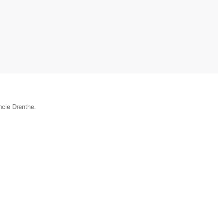
ncie Drenthe.
▼