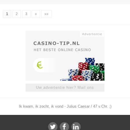
1
2
3
»
»»
Uw advertentie hier? Mail ons
Ik kwam, ik zocht, ik vond - Julius Caesar / 47 v.Chr. ;)