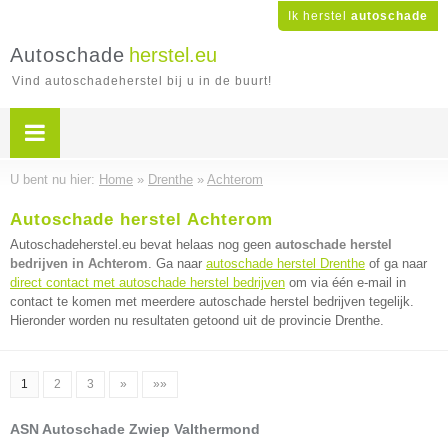
Ik herstel
autoschade
Autoschade
herstel.eu
Vind autoschadeherstel bij u in de buurt!
U bent nu hier:
Home
»
Drenthe
»
Achterom
Autoschade herstel Achterom
Autoschadeherstel.eu bevat helaas nog geen
autoschade herstel
bedrijven in Achterom
. Ga naar
autoschade herstel Drenthe
of ga naar
direct contact met autoschade herstel bedrijven
om via één e-mail in
contact te komen met meerdere autoschade herstel bedrijven tegelijk.
Hieronder worden nu resultaten getoond uit de provincie Drenthe.
1
2
3
»
»»
ASN Autoschade Zwiep Valthermond