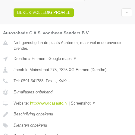
BEKIJK VOLLEDIG PROFIEL
Autoschade C.A.S. voorheen Sanders B.V.
Niet gevestigd in de plaats Achterom, maar wel in de provincie
Drenthe.
Drenthe
»
Emmen
|
Google maps
▼
Jacob le Mairestraat 275
,
7825 XG
Emmen
(
Drenthe
)
Tel:
0591-641788
, Fax:
-
, KvK:
-
E-mailadres onbekend
Website:
http://www.casauto.nl
|
Screenshot
▼
Beschrijving onbekend
Diensten onbekend