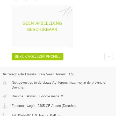
BEKIJK VOLLEDIG PROFIEL
Autoschade Herstel van Veen Assen B.V.
Niet gevestigd in de plaats Achterom, maar wel in de provincie
Drenthe.
Drenthe
»
Assen
|
Google maps
▼
Zendmastweg 4
,
9405 CE
Assen
(
Drenthe
)
Tel:
0592-461139
, Fax:
-
, KvK:
-