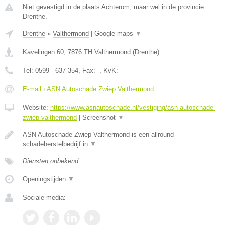
Niet gevestigd in de plaats Achterom, maar wel in de provincie
Drenthe.
Drenthe
»
Valthermond
|
Google maps
▼
Kavelingen 60
,
7876 TH
Valthermond
(
Drenthe
)
Tel:
0599 - 637 354
, Fax:
-
, KvK:
-
E-mail › ASN Autoschade Zwiep Valthermond
Website:
https://www.asnautoschade.nl/vestiging/asn-autoschade-
zwiep-valthermond
|
Screenshot
▼
ASN Autoschade Zwiep Valthermond is een allround
schadeherstelbedrijf in
▼
Diensten onbekend
Openingstijden
▼
Sociale media: