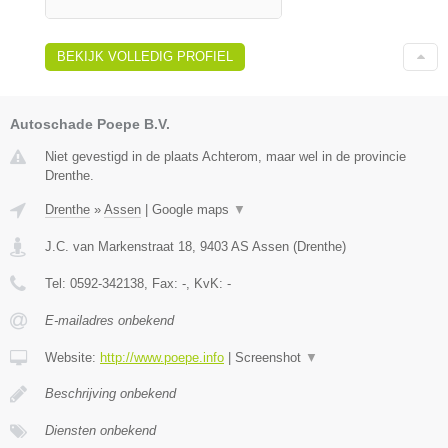
BEKIJK VOLLEDIG PROFIEL
Autoschade Poepe B.V.
Niet gevestigd in de plaats Achterom, maar wel in de provincie
Drenthe.
Drenthe
»
Assen
|
Google maps
▼
J.C. van Markenstraat 18
,
9403 AS
Assen
(
Drenthe
)
Tel:
0592-342138
, Fax:
-
, KvK:
-
E-mailadres onbekend
Website:
http://www.poepe.info
|
Screenshot
▼
Beschrijving onbekend
Diensten onbekend