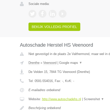
Sociale media:
BEKIJK VOLLEDIG PROFIEL
Autoschade Herstel HS Veenoord
Niet gevestigd in de plaats 2e Valthermond, maar wel in d
Drenthe
»
Veenoord
|
Google maps
▼
De Velden 15
,
7844 TG
Veenoord
(
Drenthe
)
Tel:
0591-554016
, Fax:
-
, KvK:
-
E-mailadres onbekend
Website:
http://www.autoschadehs.nl
|
Screenshot
▼
Beschrijving onbekend