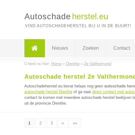
Autoschade
herstel.eu
VIND AUTOSCHADEHERSTEL BIJ U IN DE BUURT!
Nieuws
Zoeken
Contact
U bent nu hier:
Home
»
Drenthe
»
2e Valthermond
Autoschade herstel 2e Valthermon
Autoschadeherstel.eu bevat helaas nog geen
autoschade hers
autoschade herstel Drenthe
of ga naar
direct contact met autos
contact te komen met meerdere autoschade herstel bedrijven te
uit de provincie Drenthe.
1
2
3
»
»»