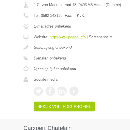
J.C. van Markenstraat 18
,
9403 AS
Assen
(
Drenthe
)
Tel:
0592-342138
, Fax:
-
, KvK:
-
E-mailadres onbekend
Website:
http://www.poepe.info
|
Screenshot
▼
Beschrijving onbekend
Diensten onbekend
Openingstijden onbekend
Sociale media:
BEKIJK VOLLEDIG PROFIEL
Carxpert Chatelain