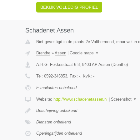
BEKIJK VOLLEDIG PROFIEL
Schadenet Assen
Niet gevestigd in de plaats 2e Valthermond, maar wel in d
Drenthe
»
Assen
|
Google maps
▼
A.H.G. Fokkerstraat 6-8
,
9403 AP
Assen
(
Drenthe
)
Tel:
0592-345853
, Fax:
-
, KvK:
-
E-mailadres onbekend
Website:
http://www.schadenetassen.nl
|
Screenshot
▼
Beschrijving onbekend
Diensten onbekend
Openingstijden onbekend