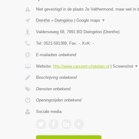
Niet gevestigd in de plaats 2e Valthermond, maar wel in d
Drenthe
»
Dwingeloo
|
Google maps
▼
Valderseweg 58
,
7991 BD
Dwingeloo
(
Drenthe
)
Tel:
0521-591389
, Fax:
-
, KvK:
-
E-mailadres onbekend
Website:
http://www.carxpert-chatelain.nl
|
Screenshot
▼
Beschrijving onbekend
Diensten onbekend
Openingstijden onbekend
Sociale media: