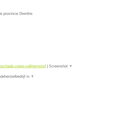
e provincie Drenthe.
toschade-zwiep-valthermond
|
Screenshot
▼
eherstelbedrijf in
▼