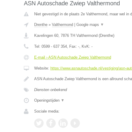
ASN Autoschade Zwiep Valthermond
Niet gevestigd in de plaats 2e Valthermond, maar wel in d
Drenthe
»
Valthermond
|
Google maps
▼
Kavelingen 60
,
7876 TH
Valthermond
(
Drenthe
)
Tel:
0599 - 637 354
, Fax:
-
, KvK:
-
E-mail › ASN Autoschade Zwiep Valthermond
Website:
https://www.asnautoschade.nl/vestiging/asn-au
ASN Autoschade Zwiep Valthermond is een allround schad
Diensten onbekend
Openingstijden
▼
Sociale media: