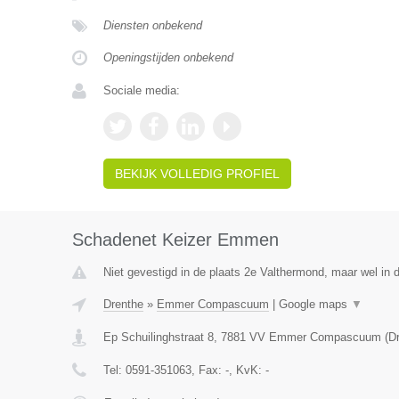
Diensten onbekend
Openingstijden onbekend
Sociale media:
BEKIJK VOLLEDIG PROFIEL
Schadenet Keizer Emmen
Niet gevestigd in de plaats 2e Valthermond, maar wel in d
Drenthe
»
Emmer Compascuum
|
Google maps
▼
Ep Schuilinghstraat 8
,
7881 VV
Emmer Compascuum
(
D
Tel:
0591-351063
, Fax:
-
, KvK:
-