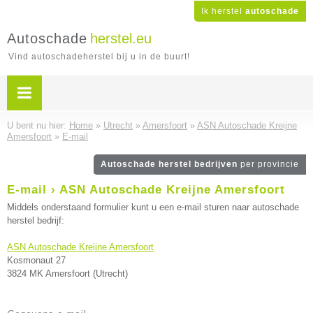
Ik herstel
autoschade
Autoschade
herstel.eu
Vind autoschadeherstel bij u in de buurt!
U bent nu hier:
Home
»
Utrecht
»
Amersfoort
»
ASN Autoschade Kreijne
Amersfoort
»
E-mail
Autoschade herstel bedrijven
per provincie
E-mail › ASN Autoschade Kreijne Amersfoort
Middels onderstaand formulier kunt u een e-mail sturen naar autoschade
herstel bedrijf:
ASN Autoschade Kreijne Amersfoort
Kosmonaut 27
3824 MK Amersfoort (Utrecht)