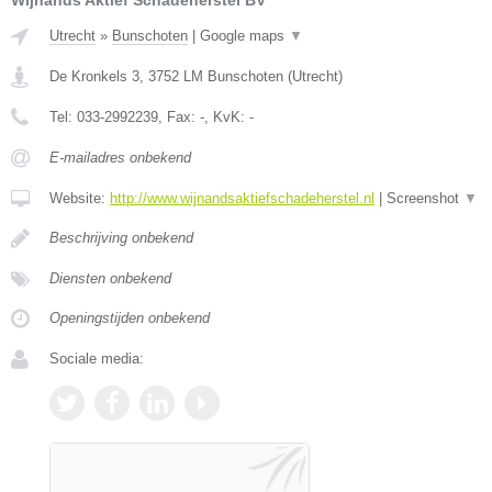
Wijnands Aktief Schadeherstel BV
Utrecht
»
Bunschoten
|
Google maps
▼
De Kronkels 3
,
3752 LM
Bunschoten
(
Utrecht
)
Tel:
033-2992239
, Fax:
-
, KvK:
-
E-mailadres onbekend
Website:
http://www.wijnandsaktiefschadeherstel.nl
|
Screenshot
▼
Beschrijving onbekend
Diensten onbekend
Openingstijden onbekend
Sociale media: