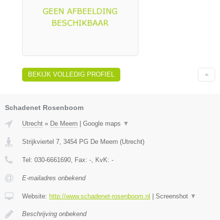
BEKIJK VOLLEDIG PROFIEL
Schadenet Rosenboom
Utrecht
»
De Meern
|
Google maps
▼
Strijkviertel 7
,
3454 PG
De Meern
(
Utrecht
)
Tel:
030-6661690
, Fax:
-
, KvK:
-
E-mailadres onbekend
Website:
http://www.schadenet-rosenboom.nl
|
Screenshot
▼
Beschrijving onbekend