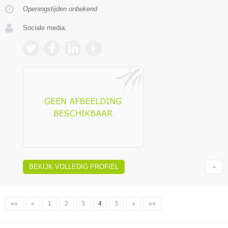
Openingstijden onbekend
Sociale media:
BEKIJK VOLLEDIG PROFIEL
««
«
1
2
3
4
5
»
»»