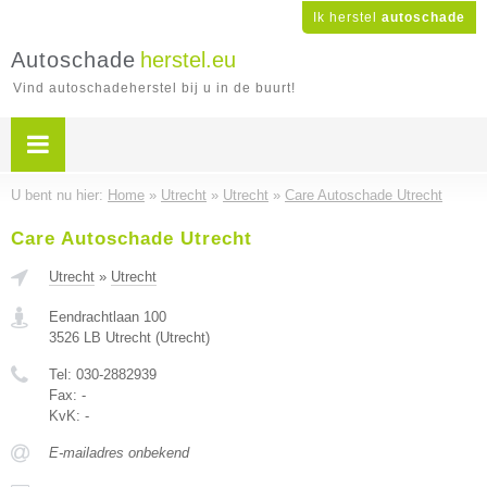
Ik herstel
autoschade
Autoschade
herstel.eu
Vind autoschadeherstel bij u in de buurt!
U bent nu hier:
Home
»
Utrecht
»
Utrecht
»
Care Autoschade Utrecht
Care Autoschade Utrecht
Utrecht
»
Utrecht
Eendrachtlaan 100
3526 LB
Utrecht
(
Utrecht
)
Tel:
030-2882939
Fax:
-
KvK:
-
E-mailadres onbekend