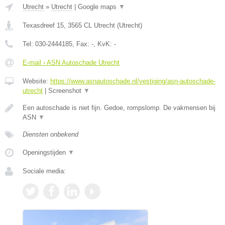
Utrecht
»
Utrecht
|
Google maps
▼
Texasdreef 15
,
3565 CL
Utrecht
(
Utrecht
)
Tel:
030-2444185
, Fax:
-
, KvK:
-
E-mail › ASN Autoschade Utrecht
Website:
https://www.asnautoschade.nl/vestiging/asn-autoschade-
utrecht
|
Screenshot
▼
Een autoschade is niet fijn. Gedoe, rompslomp. De vakmensen bij
ASN
▼
Diensten onbekend
Openingstijden
▼
Sociale media: