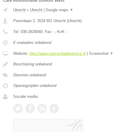
Care Autoschade Utrecht West
Utrecht
»
Utrecht
|
Google maps
▼
Perronlaan 2
,
3534 BG
Utrecht
(
Utrecht
)
Tel:
030-2829040
, Fax:
-
, KvK:
-
E-mailadres onbekend
Website:
http://www.care-schadeservice.nl
|
Screenshot
▼
Beschrijving onbekend
Diensten onbekend
Openingstijden onbekend
Sociale media: