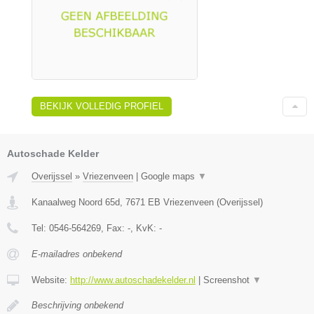
BEKIJK VOLLEDIG PROFIEL
Autoschade Kelder
Overijssel
»
Vriezenveen
|
Google maps
▼
Kanaalweg Noord 65d
,
7671 EB
Vriezenveen
(
Overijssel
)
Tel:
0546-564269
, Fax:
-
, KvK:
-
E-mailadres onbekend
Website:
http://www.autoschadekelder.nl
|
Screenshot
▼
Beschrijving onbekend