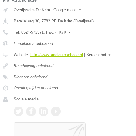
Mol Autoschade
Overijssel
»
De Krim
|
Google maps
▼
Parallelweg 36
,
7782 PE
De Krim
(
Overijssel
)
Tel:
0524-572371
, Fax:
-
, KvK:
-
E-mailadres onbekend
Website:
http://www.smolautoschade.nl
|
Screenshot
▼
Beschrijving onbekend
Diensten onbekend
Openingstijden onbekend
Sociale media: