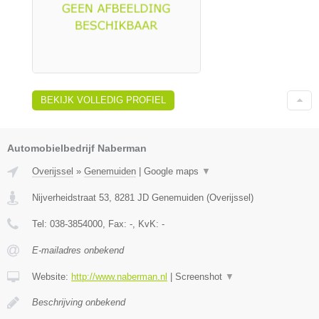
BEKIJK VOLLEDIG PROFIEL
Automobielbedrijf Naberman
Overijssel
»
Genemuiden
|
Google maps
▼
Nijverheidstraat 53
,
8281 JD
Genemuiden
(
Overijssel
)
Tel:
038-3854000
, Fax:
-
, KvK:
-
E-mailadres onbekend
Website:
http://www.naberman.nl
|
Screenshot
▼
Beschrijving onbekend