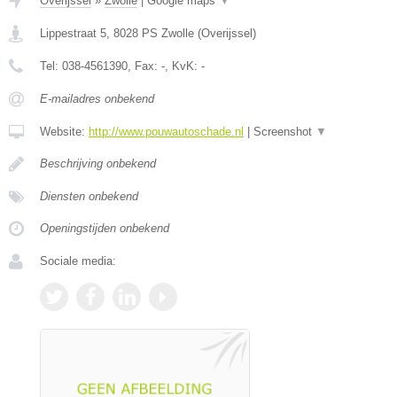
Overijssel
»
Zwolle
|
Google maps
▼
Lippestraat 5
,
8028 PS
Zwolle
(
Overijssel
)
Tel:
038-4561390
, Fax:
-
, KvK:
-
E-mailadres onbekend
Website:
http://www.pouwautoschade.nl
|
Screenshot
▼
Beschrijving onbekend
Diensten onbekend
Openingstijden onbekend
Sociale media: