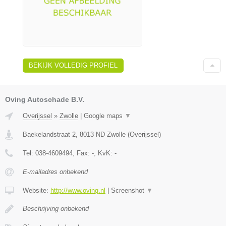
BEKIJK VOLLEDIG PROFIEL
Oving Autoschade B.V.
Overijssel
»
Zwolle
|
Google maps
▼
Baekelandstraat 2
,
8013 ND
Zwolle
(
Overijssel
)
Tel:
038-4609494
, Fax:
-
, KvK:
-
E-mailadres onbekend
Website:
http://www.oving.nl
|
Screenshot
▼
Beschrijving onbekend