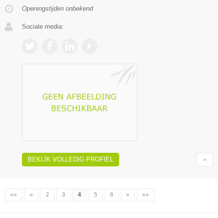
Openingstijden onbekend
Sociale media:
BEKIJK VOLLEDIG PROFIEL
««
«
2
3
4
5
6
»
»»