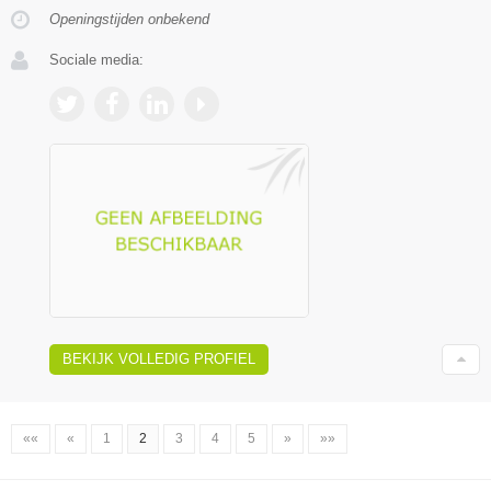
Openingstijden onbekend
Sociale media:
BEKIJK VOLLEDIG PROFIEL
««
«
1
2
3
4
5
»
»»