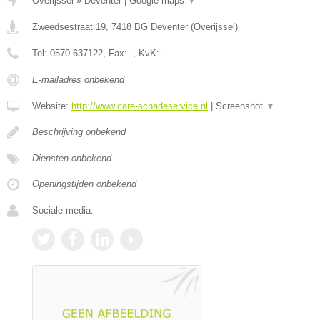
Overijssel
»
Deventer
|
Google maps
▼
Zweedsestraat 19
,
7418 BG
Deventer
(
Overijssel
)
Tel:
0570-637122
, Fax:
-
, KvK:
-
E-mailadres onbekend
Website:
http://www.care-schadeservice.nl
|
Screenshot
▼
Beschrijving onbekend
Diensten onbekend
Openingstijden onbekend
Sociale media: