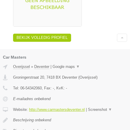
BEKIJK VOLLEDIG PROFIEL
Car Masters
Overijssel
»
Deventer
|
Google maps
▼
Groningerstraat 20
,
7418 BX
Deventer
(
Overijssel
)
Tel:
06-54342060
, Fax:
-
, KvK:
-
E-mailadres onbekend
Website:
http://www.carmastersdeventer.nl
|
Screenshot
▼
Beschrijving onbekend