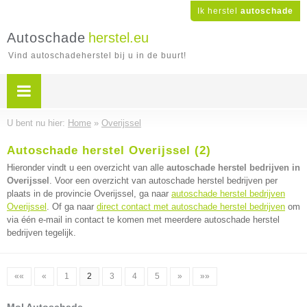
Ik herstel
autoschade
Autoschade
herstel.eu
Vind autoschadeherstel bij u in de buurt!
U bent nu hier:
Home
»
Overijssel
Autoschade herstel Overijssel (2)
Hieronder vindt u een overzicht van alle
autoschade herstel bedrijven in
Overijssel
. Voor een overzicht van autoschade herstel bedrijven per
plaats in de provincie Overijssel, ga naar
autoschade herstel bedrijven
Overijssel
. Of ga naar
direct contact met autoschade herstel bedrijven
om
via één e-mail in contact te komen met meerdere autoschade herstel
bedrijven tegelijk.
««
«
1
2
3
4
5
»
»»