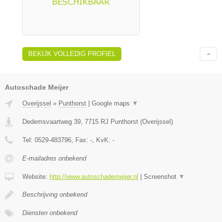
BEKIJK VOLLEDIG PROFIEL
Autoschade Meijer
Overijssel
»
Punthorst
|
Google maps
▼
Dedemsvaartweg 39
,
7715 RJ
Punthorst
(
Overijssel
)
Tel:
0529-483796
, Fax:
-
, KvK:
-
E-mailadres onbekend
Website:
http://www.autoschademeijer.nl
|
Screenshot
▼
Beschrijving onbekend
Diensten onbekend