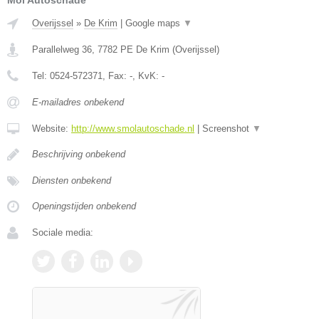
Mol Autoschade
Overijssel
»
De Krim
|
Google maps
▼
Parallelweg 36
,
7782 PE
De Krim
(
Overijssel
)
Tel:
0524-572371
, Fax:
-
, KvK:
-
E-mailadres onbekend
Website:
http://www.smolautoschade.nl
|
Screenshot
▼
Beschrijving onbekend
Diensten onbekend
Openingstijden onbekend
Sociale media: