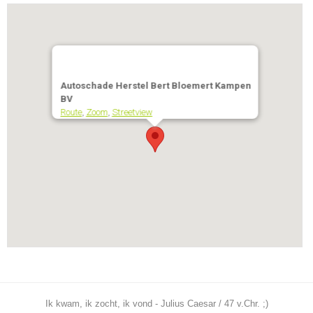
Autoschade Herstel Bert Bloemert Kampen
BV
Route
,
Zoom
,
Streetview
Ik kwam, ik zocht, ik vond - Julius Caesar / 47 v.Chr. ;)