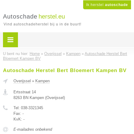
Ik herstel
autoschade
Autoschade
herstel.eu
Vind autoschadeherstel bij u in de buurt!
U bent nu hier:
Home
»
Overijssel
»
Kampen
»
Autoschade Herstel Bert
Bloemert Kampen BV
Autoschade Herstel Bert Bloemert Kampen BV
Overijssel
»
Kampen
Ertsstraat 14
8263 BN
Kampen
(
Overijssel
)
Tel:
038-3321345
Fax:
-
KvK:
-
E-mailadres onbekend