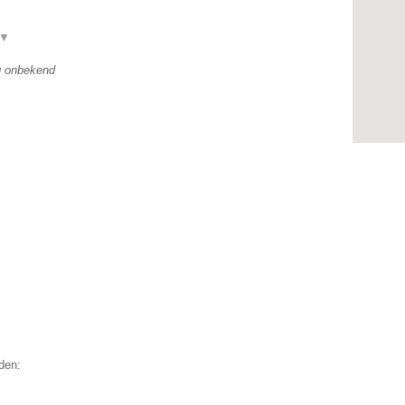
▼
g onbekend
den: