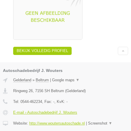
BEKIJK VOLLEDIG PROFIEL
Autoschadebedrijf J. Wouters
Gelderland
»
Beltrum
|
Google maps
▼
Ringweg 26
,
7156 SH
Beltrum
(
Gelderland
)
Tel:
0544-462234
, Fax:
-
, KvK:
-
E-mail › Autoschadebedrijf J. Wouters
Website:
http://www.woutersautoschade.nl
|
Screenshot
▼