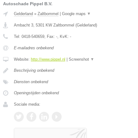
Autoschade Pippel B.V.
Gelderland
»
Zaltbommel
|
Google maps
▼
Ambacht 3
,
5301 KW
Zaltbommel
(
Gelderland
)
Tel:
0418-540659
, Fax:
-
, KvK:
-
E-mailadres onbekend
Website:
http://www.pippel.nl
|
Screenshot
▼
Beschrijving onbekend
Diensten onbekend
Openingstijden onbekend
Sociale media: