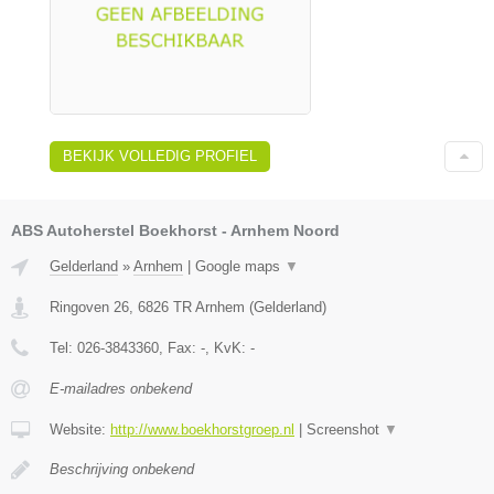
BEKIJK VOLLEDIG PROFIEL
ABS Autoherstel Boekhorst - Arnhem Noord
Gelderland
»
Arnhem
|
Google maps
▼
Ringoven 26
,
6826 TR
Arnhem
(
Gelderland
)
Tel:
026-3843360
, Fax:
-
, KvK:
-
E-mailadres onbekend
Website:
http://www.boekhorstgroep.nl
|
Screenshot
▼
Beschrijving onbekend