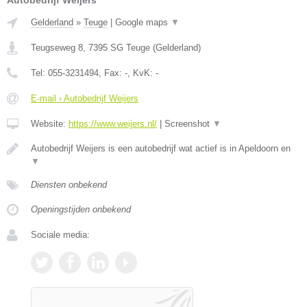
Autobedrijf Weijers
Gelderland
»
Teuge
|
Google maps
▼
Teugseweg 8
,
7395 SG
Teuge
(
Gelderland
)
Tel:
055-3231494
, Fax:
-
, KvK:
-
E-mail › Autobedrijf Weijers
Website:
https://www.weijers.nl/
|
Screenshot
▼
Autobedrijf Weijers is een autobedrijf wat actief is in Apeldoorn en
▼
Diensten onbekend
Openingstijden onbekend
Sociale media: