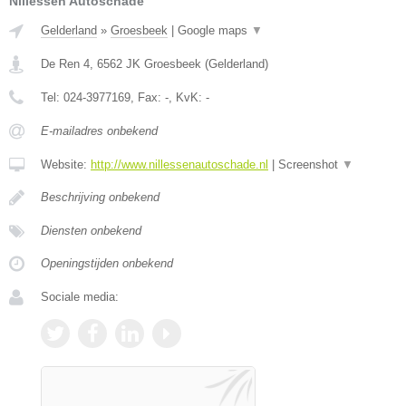
Nillessen Autoschade
Gelderland
»
Groesbeek
|
Google maps
▼
De Ren 4
,
6562 JK
Groesbeek
(
Gelderland
)
Tel:
024-3977169
, Fax:
-
, KvK:
-
E-mailadres onbekend
Website:
http://www.nillessenautoschade.nl
|
Screenshot
▼
Beschrijving onbekend
Diensten onbekend
Openingstijden onbekend
Sociale media: