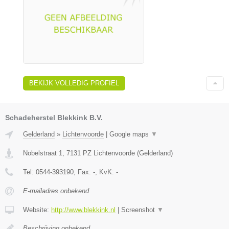
BEKIJK VOLLEDIG PROFIEL
Schadeherstel Blekkink B.V.
Gelderland
»
Lichtenvoorde
|
Google maps
▼
Nobelstraat 1
,
7131 PZ
Lichtenvoorde
(
Gelderland
)
Tel:
0544-393190
, Fax:
-
, KvK:
-
E-mailadres onbekend
Website:
http://www.blekkink.nl
|
Screenshot
▼
Beschrijving onbekend