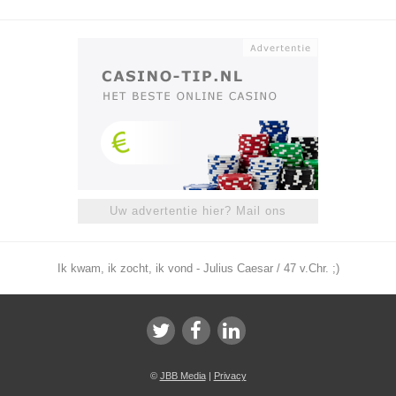
Uw advertentie hier? Mail ons
Ik kwam, ik zocht, ik vond - Julius Caesar / 47 v.Chr. ;)
©
JBB Media
|
Privacy