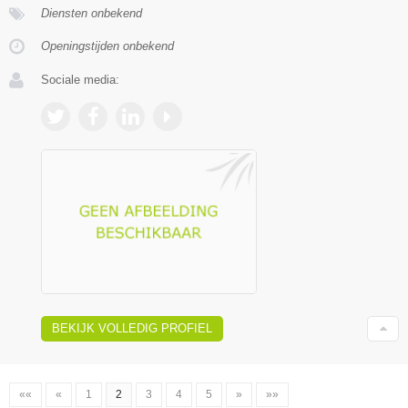
Diensten onbekend
Openingstijden onbekend
Sociale media:
BEKIJK VOLLEDIG PROFIEL
««
«
1
2
3
4
5
»
»»