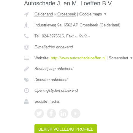
Autoschade J. en M. Loeffen B.V.
Gelderland
»
Groesbeek
|
Google maps
▼
Industrieweg 9a
,
6562 AP
Groesbeek
(
Gelderland
)
Tel:
024-3976516
, Fax:
-
, KvK:
-
E-mailadres onbekend
Website:
http://www.autoschadeloeffen.nl
|
Screenshot
Beschrijving onbekend
Diensten onbekend
Openingstijden onbekend
Sociale media:
BEKIJK VOLLEDIG PROFIEL