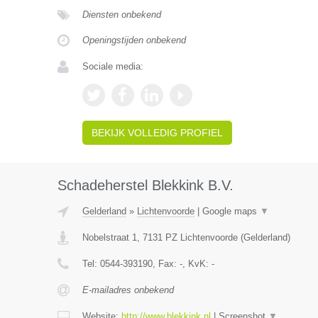
Diensten onbekend
Openingstijden onbekend
Sociale media:
BEKIJK VOLLEDIG PROFIEL
Schadeherstel Blekkink B.V.
Gelderland
»
Lichtenvoorde
|
Google maps
▼
Nobelstraat 1
,
7131 PZ
Lichtenvoorde
(
Gelderland
)
Tel:
0544-393190
, Fax:
-
, KvK:
-
E-mailadres onbekend
Website:
http://www.blekkink.nl
|
Screenshot
▼