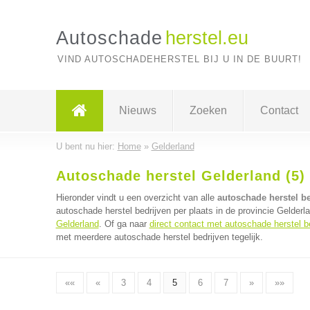
Autoschade
herstel.eu
VIND AUTOSCHADEHERSTEL BIJ U IN DE BUURT!
Nieuws
Zoeken
Contact
U bent nu hier:
Home
»
Gelderland
Autoschade herstel Gelderland (5)
Hieronder vindt u een overzicht van alle
autoschade herstel be
autoschade herstel bedrijven per plaats in de provincie Gelderl
Gelderland
. Of ga naar
direct contact met autoschade herstel b
met meerdere autoschade herstel bedrijven tegelijk.
««
«
3
4
5
6
7
»
»»