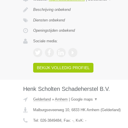
Beschrijving onbekend
Diensten onbekend
Openingstijden onbekend
Sociale media:
BEKIJK VOLLEDIG PROFIEL
Henk Scholten Schadeherstel B.V.
Gelderland
»
Arnhem
|
Google maps
▼
Malburgseveerweg 10
,
6833 HK
Arnhem
(
Gelderland
)
Tel:
026-3849484
, Fax:
-
, KvK:
-