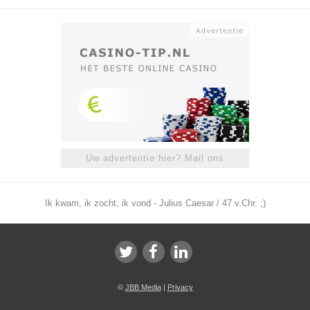
Uw advertentie hier? Mail ons
Ik kwam, ik zocht, ik vond - Julius Caesar / 47 v.Chr. ;)
©
JBB Media
|
Privacy