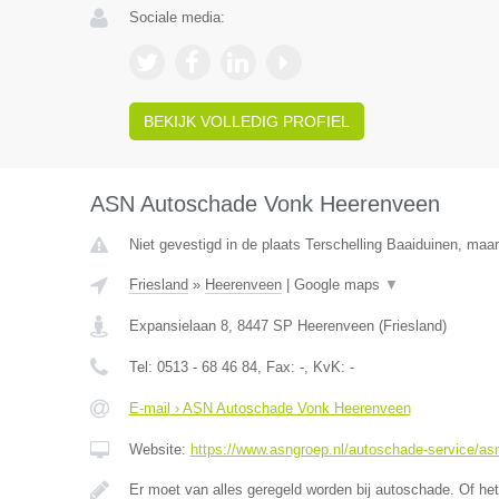
Sociale media:
BEKIJK VOLLEDIG PROFIEL
ASN Autoschade Vonk Heerenveen
Niet gevestigd in de plaats Terschelling Baaiduinen, maar 
Friesland
»
Heerenveen
|
Google maps
▼
Expansielaan 8
,
8447 SP
Heerenveen
(
Friesland
)
Tel:
0513 - 68 46 84
, Fax:
-
, KvK:
-
E-mail › ASN Autoschade Vonk Heerenveen
Website:
https://www.asngroep.nl/autoschade-service/a
Er moet van alles geregeld worden bij autoschade. Of het