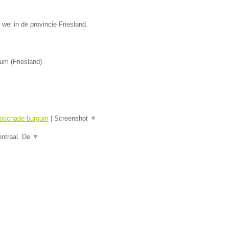
wel in de provincie Friesland.
gum
(
Friesland
)
utoschade-burgum
|
Screenshot
▼
entraal. De
▼