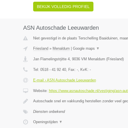
BEKIJK VOLLEDIG PROFIEL
ASN Autoschade Leeuwarden
Niet gevestigd in de plaats Terschelling Baaiduinen, maar 
Friesland
»
Menaldum
|
Google maps
▼
Jan Flamelingstrjitte 4
,
9036 VM
Menaldum
(
Friesland
)
Tel:
0518 - 41 92 40
, Fax:
-
, KvK:
-
E-mail › ASN Autoschade Leeuwarden
Website:
https://www.asnautoschade.nl/vestiging/asn-au
Autoschade snel en vakkundig herstellen zonder veel ge
Diensten onbekend
Openingstijden
▼