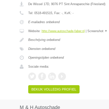
De Wissel 17D
,
9076 PT
Sint Annaparochie
(
Friesland
)
Tel:
0518-491515
, Fax:
-
, KvK:
-
E-mailadres onbekend
Website:
http://www.autoschade-faber.nl
|
Screenshot
▼
Beschrijving onbekend
Diensten onbekend
Openingstijden onbekend
Sociale media:
BEKIJK VOLLEDIG PROFIEL
M & H Autoschade