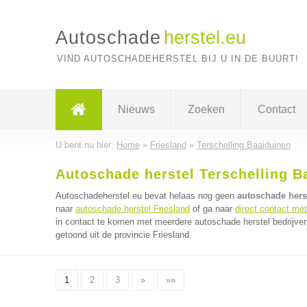
Autoschade
herstel.eu
VIND AUTOSCHADEHERSTEL BIJ U IN DE BUURT!
Nieuws
Zoeken
Contact
U bent nu hier:
Home
»
Friesland
»
Terschelling Baaiduinen
Autoschade herstel Terschelling B
Autoschadeherstel.eu bevat helaas nog geen
autoschade herst
naar
autoschade herstel Friesland
of ga naar
direct contact met
in contact te komen met meerdere autoschade herstel bedrijven 
getoond uit de provincie Friesland.
1
2
3
»
»»