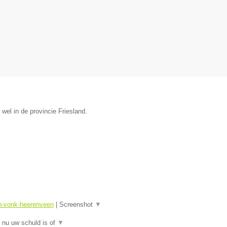
wel in de provincie Friesland.
sn-vonk-heerenveen
|
Screenshot
▼
 nu uw schuld is of
▼