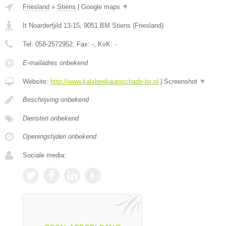
Friesland
»
Stiens
|
Google maps
▼
It Noarderfjild 13-15
,
9051 BM
Stiens
(
Friesland
)
Tel:
058-2572952
, Fax:
-
, KvK:
-
E-mailadres onbekend
Website:
http://www.kalsbeekautoschade-bv.nl
|
Screenshot
▼
Beschrijving onbekend
Diensten onbekend
Openingstijden onbekend
Sociale media: