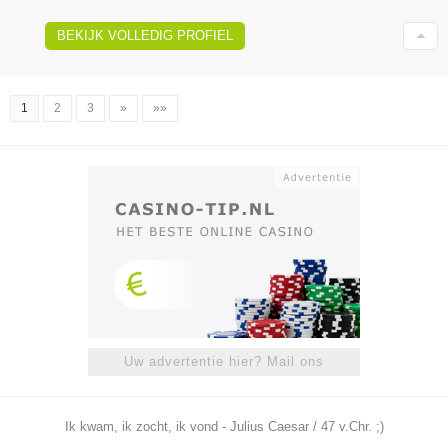
BEKIJK VOLLEDIG PROFIEL
1
2
3
»
»»
Uw advertentie hier? Mail ons
Ik kwam, ik zocht, ik vond - Julius Caesar / 47 v.Chr. ;)