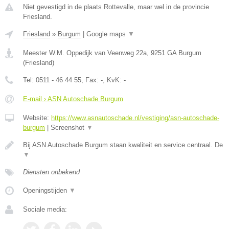
Niet gevestigd in de plaats Rottevalle, maar wel in de provincie
Friesland.
Friesland
»
Burgum
|
Google maps
▼
Meester W.M. Oppedijk van Veenweg 22a
,
9251 GA
Burgum
(
Friesland
)
Tel:
0511 - 46 44 55
, Fax:
-
, KvK:
-
E-mail › ASN Autoschade Burgum
Website:
https://www.asnautoschade.nl/vestiging/asn-autoschade-
burgum
|
Screenshot
▼
Bij ASN Autoschade Burgum staan kwaliteit en service centraal. De
▼
Diensten onbekend
Openingstijden
▼
Sociale media: