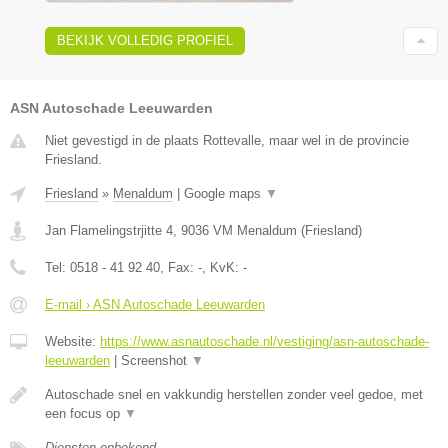
BEKIJK VOLLEDIG PROFIEL
ASN Autoschade Leeuwarden
Niet gevestigd in de plaats Rottevalle, maar wel in de provincie
Friesland.
Friesland
»
Menaldum
|
Google maps
▼
Jan Flamelingstrjitte 4
,
9036 VM
Menaldum
(
Friesland
)
Tel:
0518 - 41 92 40
, Fax:
-
, KvK:
-
E-mail › ASN Autoschade Leeuwarden
Website:
https://www.asnautoschade.nl/vestiging/asn-autoschade-
leeuwarden
|
Screenshot
▼
Autoschade snel en vakkundig herstellen zonder veel gedoe, met
een focus op
▼
Diensten onbekend