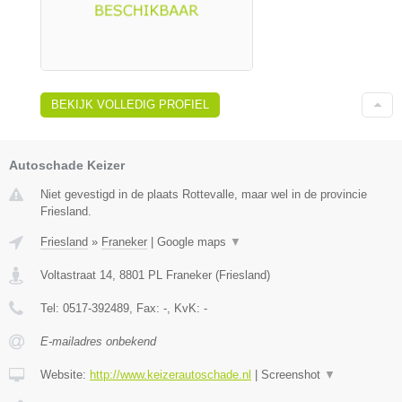
BEKIJK VOLLEDIG PROFIEL
Autoschade Keizer
Niet gevestigd in de plaats Rottevalle, maar wel in de provincie
Friesland.
Friesland
»
Franeker
|
Google maps
▼
Voltastraat 14
,
8801 PL
Franeker
(
Friesland
)
Tel:
0517-392489
, Fax:
-
, KvK:
-
E-mailadres onbekend
Website:
http://www.keizerautoschade.nl
|
Screenshot
▼