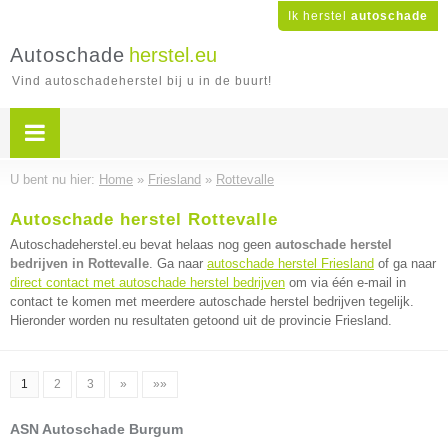
Ik herstel
autoschade
Autoschade
herstel.eu
Vind autoschadeherstel bij u in de buurt!
U bent nu hier:
Home
»
Friesland
»
Rottevalle
Autoschade herstel Rottevalle
Autoschadeherstel.eu bevat helaas nog geen
autoschade herstel
bedrijven in Rottevalle
. Ga naar
autoschade herstel Friesland
of ga naar
direct contact met autoschade herstel bedrijven
om via één e-mail in
contact te komen met meerdere autoschade herstel bedrijven tegelijk.
Hieronder worden nu resultaten getoond uit de provincie Friesland.
1
2
3
»
»»
ASN Autoschade Burgum