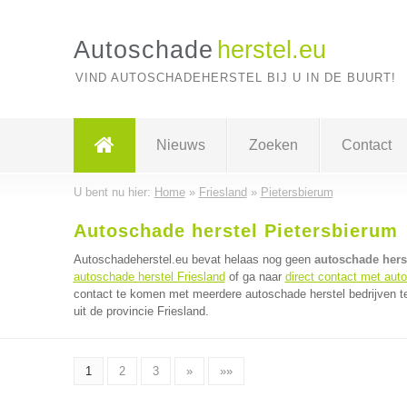
Autoschade
herstel.eu
VIND AUTOSCHADEHERSTEL BIJ U IN DE BUURT!
Nieuws
Zoeken
Contact
U bent nu hier:
Home
»
Friesland
»
Pietersbierum
Autoschade herstel Pietersbierum
Autoschadeherstel.eu bevat helaas nog geen
autoschade herst
autoschade herstel Friesland
of ga naar
direct contact met aut
contact te komen met meerdere autoschade herstel bedrijven te
uit de provincie Friesland.
1
2
3
»
»»