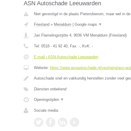
ASN Autoschade Leeuwarden
Niet gevestigd in de plaats Pietersbierum, maar wel in de 
Friesland
»
Menaldum
|
Google maps
▼
Jan Flamelingstrjitte 4
,
9036 VM
Menaldum
(
Friesland
)
Tel:
0518 - 41 92 40
, Fax:
-
, KvK:
-
E-mail › ASN Autoschade Leeuwarden
Website:
https://www.asnautoschade.nl/vestiging/asn-au
Autoschade snel en vakkundig herstellen zonder veel ge
Diensten onbekend
Openingstijden
▼
Sociale media: