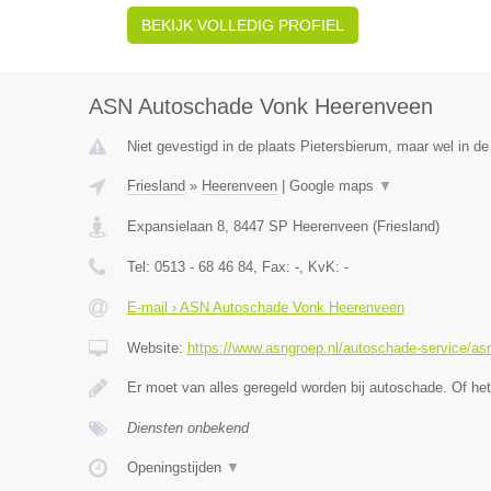
BEKIJK VOLLEDIG PROFIEL
ASN Autoschade Vonk Heerenveen
Niet gevestigd in de plaats Pietersbierum, maar wel in de 
Friesland
»
Heerenveen
|
Google maps
▼
Expansielaan 8
,
8447 SP
Heerenveen
(
Friesland
)
Tel:
0513 - 68 46 84
, Fax:
-
, KvK:
-
E-mail › ASN Autoschade Vonk Heerenveen
Website:
https://www.asngroep.nl/autoschade-service/a
Er moet van alles geregeld worden bij autoschade. Of het
Diensten onbekend
Openingstijden
▼