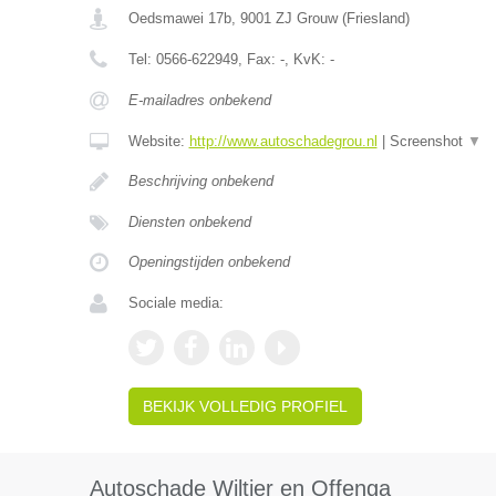
Oedsmawei 17b
,
9001 ZJ
Grouw
(
Friesland
)
Tel:
0566-622949
, Fax:
-
, KvK:
-
E-mailadres onbekend
Website:
http://www.autoschadegrou.nl
|
Screenshot
▼
Beschrijving onbekend
Diensten onbekend
Openingstijden onbekend
Sociale media:
BEKIJK VOLLEDIG PROFIEL
Autoschade Wiltjer en Offenga