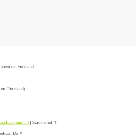
provincie Friesland.
gum
(
Friesland
)
utoschade-burgum
|
Screenshot
▼
entraal. De
▼