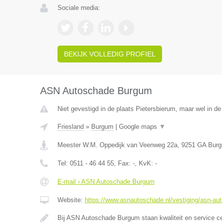
Sociale media:
BEKIJK VOLLEDIG PROFIEL
ASN Autoschade Burgum
Niet gevestigd in de plaats Pietersbierum, maar wel in de 
Friesland
»
Burgum
|
Google maps
▼
Meester W.M. Oppedijk van Veenweg 22a
,
9251 GA
Bur
Tel:
0511 - 46 44 55
, Fax:
-
, KvK:
-
E-mail › ASN Autoschade Burgum
Website:
https://www.asnautoschade.nl/vestiging/asn-a
Bij ASN Autoschade Burgum staan kwaliteit en service c