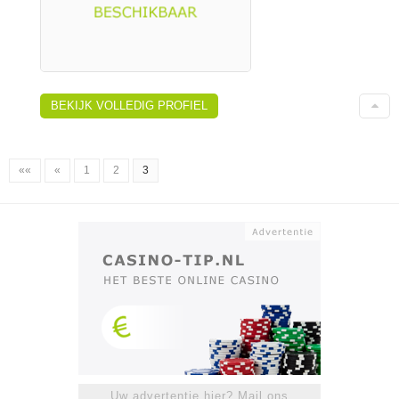
BEKIJK VOLLEDIG PROFIEL
««
«
1
2
3
Uw advertentie hier? Mail ons