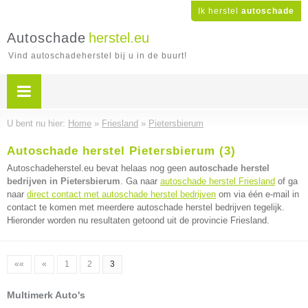
Ik herstel
autoschade
Autoschade
herstel.eu
Vind autoschadeherstel bij u in de buurt!
U bent nu hier:
Home
»
Friesland
»
Pietersbierum
Autoschade herstel Pietersbierum (3)
Autoschadeherstel.eu bevat helaas nog geen
autoschade herstel
bedrijven in Pietersbierum
. Ga naar
autoschade herstel Friesland
of ga
naar
direct contact met autoschade herstel bedrijven
om via één e-mail in
contact te komen met meerdere autoschade herstel bedrijven tegelijk.
Hieronder worden nu resultaten getoond uit de provincie Friesland.
««
«
1
2
3
Multimerk Auto's